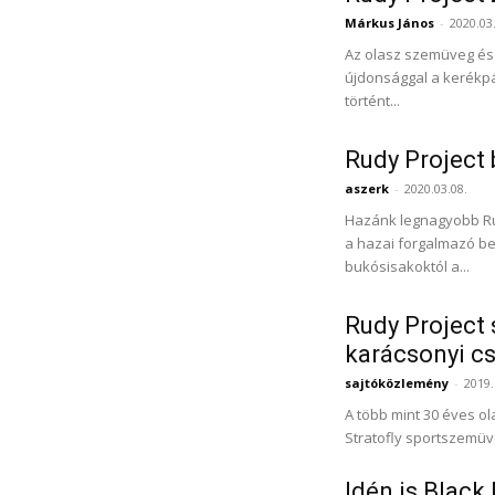
Márkus János
-
2020.03
Az olasz szemüveg és 
újdonsággal a kerékpá
történt...
Rudy Project
aszerk
-
2020.03.08.
Hazánk legnagyobb Rud
a hazai forgalmazó be
bukósisakoktól a...
Rudy Project 
karácsonyi 
sajtóközlemény
-
2019.
A több mint 30 éves ol
Stratofly sportszemüv
Idén is Black