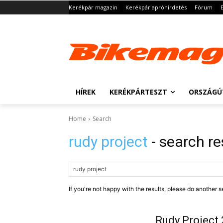
Kerékpár magazin
Kerékpár apróhirdetés
Fórum
HÍREK
KERÉKPÁRTESZT
ORSZÁGÚ
Home
Search
rudy project
- search re
If you're not happy with the results, please do another s
Rudy Project 