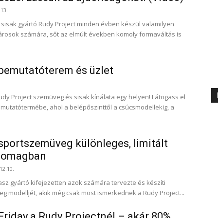
.13.
sisak gyártó Rudy Project minden évben készül valamilyen
rosok számára, sőt az elmúlt években komoly formaváltás is
 bemutatóterem és üzlet
y Project szemüveg és sisak kínálata egy helyen! Látogass el
mutatótermébe, ahol a belépőszinttől a csúcsmodellekig, a
sportszemüveg különleges, limitált
csomagban
12.10.
asz gyártó kifejezetten azok számára tervezte és készíti
eg modelljét, akik még csak most ismerkednek a Rudy Project...
 Friday a Rudy Projectnél – akár 80%