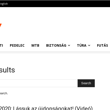
English
TI
PEDELEC
MTB
BIZTONSÁG
TÚRA
FUTÁS
sults
Search
earch.
2020: Lássuk az újdonságokat! (Videó)