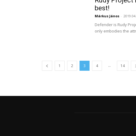
Rudy Project 
best!
Márkus János
-
2019.04
Defender is Rudy Proje
only embodies the attr
...
1
2
3
4
14