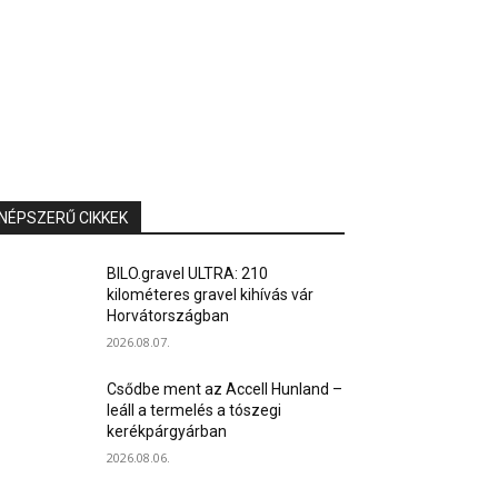
NÉPSZERŰ CIKKEK
BILO.gravel ULTRA: 210
kilométeres gravel kihívás vár
Horvátországban
2026.08.07.
Csődbe ment az Accell Hunland –
leáll a termelés a tószegi
kerékpárgyárban
2026.08.06.