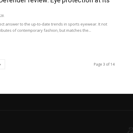
Defender review: Eye protection at its
.28.
ct answer to the up-to-date trends in sports eyewear. It not
ibutes of contemporary fashion, but matches the...
Page 3 of 14