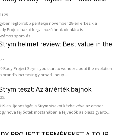
11.25.
gyben legforróbb péntekje november 29-én érkezik a
dy Project hazai forgalmazójának oldalára is –
ww.rudyproject.hu . Számos sport- és...
Strym helmet review: Best value in the
.27.
9 Rudy Project Strym, you start to wonder about the evolution
an brand's increasingly broad lineup....
Strym teszt: Az ár/érték bajnok
.25.
2019-es újdonságát, a Strym sisakot kézbe véve az ember
ogy hova fejlődtek mostanában a fejvédők az olasz gyártó...
UDY PROJECT TERMÉKEKET A TOUR