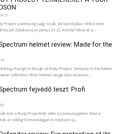
OSON
06.17.
dy Project szemüveg vagy sisak, de kipróbálás nélkül nem
t leszel Zalakaroson június 21-22. között? Most itt a...
Spectrum helmet review: Made for the
.14.
riking change in design at Rudy Project. Similarly to the Italian
ar collection, their helmet range also receives...
Spectrum fejvédő teszt: Profi
.02.
rmák éve a Rudy Projectnél, idén a szemüvegeken felül a
tak az eddigi formavilággal és teljesen új,...