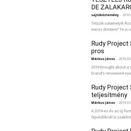
DE ZALAKAR
sajtóközlemény
-
2019.
Tetszik valamelyik Ru
mersz dönteni? Te is ot
Rudy Project 
pros
Márkus János
-
2019.05
2019 brought about a st
brand’s renowned eyewe
Rudy Project 
teljesítmény
Márkus János
-
2019.05
A 2019-es év az új fo
fejvédőknél is szakítot