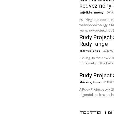
kedvezmény!
sajtóközlemény
-
2019.
2019 legsötétebb és e
webshopokba, így a Ru
w
Rudy Project 
Rudy range
Márkus János
-
2019.07
Picking up the new 201
of helmets in the Itali
Rudy Project 
Márkus János
-
2019.07
A Rudy Project egyik 
elgondolkozik azon, h
TESZTELJ R