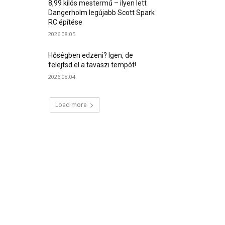
8,99 kilós mestermű – ilyen lett
Dangerholm legújabb Scott Spark
RC építése
2026.08.05.
Hőségben edzeni? Igen, de
felejtsd el a tavaszi tempót!
2026.08.04.
Load more