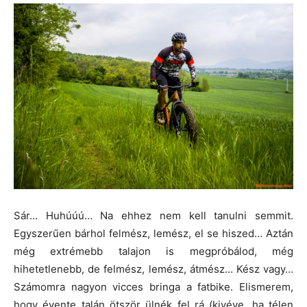
Sár… Huhúúú… Na ehhez nem kell tanulni semmit.
Egyszerűen bárhol felmész, lemész, el se hiszed… Aztán
még extrémebb talajon is megpróbálod, még
hihetetlenebb, de felmész, lemész, átmész… Kész vagy…
Számomra nagyon vicces bringa a fatbike. Elismerem,
hogy évente talán ötször ülnék fel rá (kivéve, ha télen