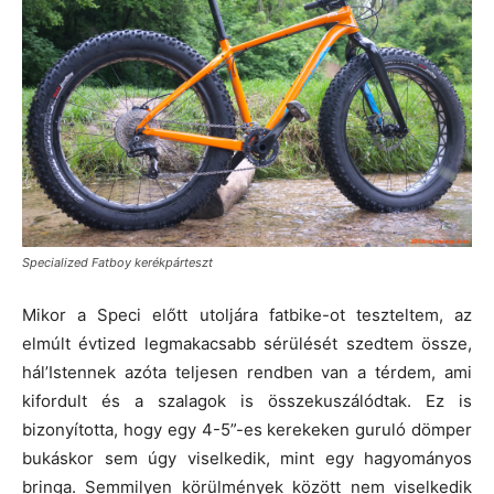
Specialized Fatboy kerékpárteszt
Mikor a Speci előtt utoljára fatbike-ot teszteltem, az
elmúlt évtized legmakacsabb sérülését szedtem össze,
hál’Istennek azóta teljesen rendben van a térdem, ami
kifordult és a szalagok is összekuszálódtak. Ez is
bizonyította, hogy egy 4-5”-es kerekeken guruló dömper
bukáskor sem úgy viselkedik, mint egy hagyományos
bringa. Semmilyen körülmények között nem viselkedik