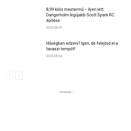
8,99 kilós mestermű – ilyen lett
Dangerholm legújabb Scott Spark RC
építése
2026.08.05.
Hőségben edzeni? Igen, de felejtsd el a
tavaszi tempót!
2026.08.04.
- Hirdetés -