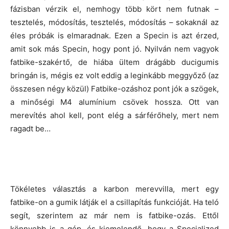
fázisban vérzik el, nemhogy több kört nem futnak –
tesztelés, módosítás, tesztelés, módosítás – sokaknál az
éles próbák is elmaradnak. Ezen a Specin is azt érzed,
amit sok más Specin, hogy pont jó. Nyilván nem vagyok
fatbike-szakértő, de hiába ültem drágább ducigumis
bringán is, mégis ez volt eddig a leginkább meggyőző (az
összesen négy közül) Fatbike-ozáshoz pont jók a szögek,
a minőségi M4 alumínium csövek hossza. Ott van
merevítés ahol kell, pont elég a sárférőhely, mert nem
ragadt be…
Tökéletes választás a karbon merevvilla, mert egy
fatbike-on a gumik látják el a csillapítás funkcióját. Ha teló
segít, szerintem az már nem is fatbike-ozás. Ettől
könnyebb is a gép, és kiemelendő, hogy a Specialized