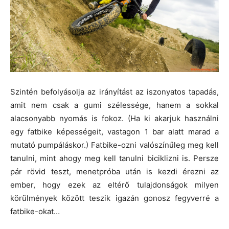
Szintén befolyásolja az irányítást az iszonyatos tapadás,
amit nem csak a gumi szélessége, hanem a sokkal
alacsonyabb nyomás is fokoz. (Ha ki akarjuk használni
egy fatbike képességeit, vastagon 1 bar alatt marad a
mutató pumpáláskor.) Fatbike-ozni valószínűleg meg kell
tanulni, mint ahogy meg kell tanulni biciklizni is. Persze
pár rövid teszt, menetpróba után is kezdi érezni az
ember, hogy ezek az eltérő tulajdonságok milyen
körülmények között teszik igazán gonosz fegyverré a
fatbike-okat…