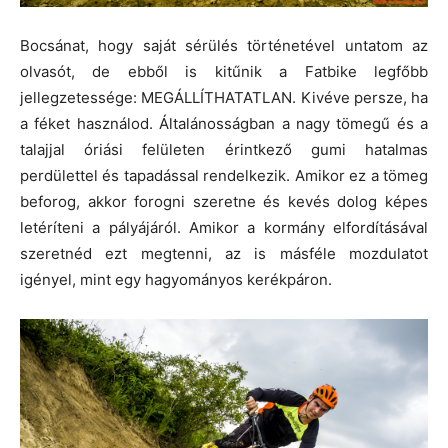
Bocsánat, hogy saját sérülés történetével untatom az
olvasót, de ebből is kitűnik a Fatbike legfőbb
jellegzetessége: MEGÁLLÍTHATATLAN. Kivéve persze, ha
a féket használod. Általánosságban a nagy tömegű és a
talajjal óriási felületen érintkező gumi hatalmas
perdülettel és tapadással rendelkezik. Amikor ez a tömeg
beforog, akkor forogni szeretne és kevés dolog képes
letéríteni a pályájáról. Amikor a kormány elfordításával
szeretnéd ezt megtenni, az is másféle mozdulatot
igényel, mint egy hagyományos kerékpáron.