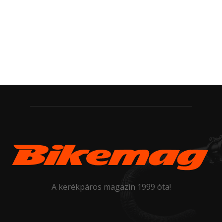
A kerékpáros magazin 1999 óta!