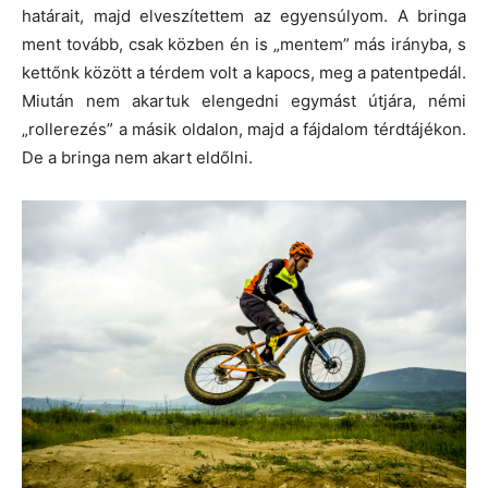
határait, majd elveszítettem az egyensúlyom. A bringa
ment tovább, csak közben én is „mentem” más irányba, s
kettőnk között a térdem volt a kapocs, meg a patentpedál.
Miután nem akartuk elengedni egymást útjára, némi
„rollerezés” a másik oldalon, majd a fájdalom térdtájékon.
De a bringa nem akart eldőlni.