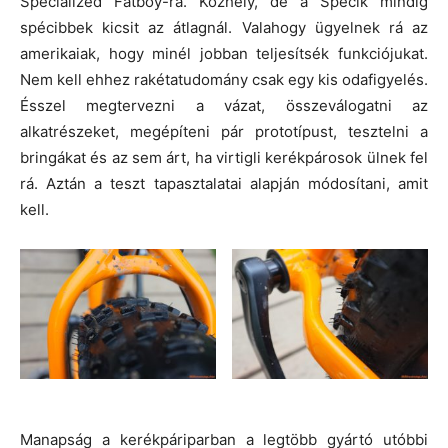
Specialized Fatboy-ra. Közhely, de a Specik mindig
spécibbek kicsit az átlagnál. Valahogy ügyelnek rá az
amerikaiak, hogy minél jobban teljesítsék funkciójukat.
Nem kell ehhez rakétatudomány csak egy kis odafigyelés.
Ésszel megtervezni a vázat, összeválogatni az
alkatrészeket, megépíteni pár prototípust, tesztelni a
bringákat és az sem árt, ha virtigli kerékpárosok ülnek fel
rá. Aztán a teszt tapasztalatai alapján módosítani, amit
kell.
Manapság a kerékpáriparban a legtöbb gyártó utóbbi