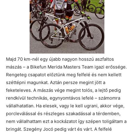
Majd 70 km-nél egy újabb nagyon hosszú aszfaltos
mászás – a Bikefun Merida Masters Team igazi erőssége.
Rengeteg csapatot előztünk meg felfelé és nem kellett
széttépni magunkat. Aztán persze megint jött a
feketeleves. A mászás vége megint tolós, a lejtő pedig
rendkívül technikás, egynyomtávos lefelé – számomra
vállalhatatlan. Ha elesek, vagy le kell ugrani, akkor vége,
porcleválással és részleges szakadással a térdemben,
nem vállalhattam ezt a kockázatot így szépen toligáltam a
bringát. Szegény Jocó pedig várt és várt. A felfelé