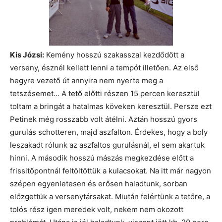
Kis Józsi:
Kemény hosszú szakasszal kezdődött a
verseny, észnél kellett lenni a tempót illetően. Az első
hegyre vezető út annyira nem nyerte meg a
tetszésemet… A tető előtti részen 15 percen keresztül
toltam a bringát a hatalmas köveken keresztül. Persze ezt
Petinek még rosszabb volt átélni. Aztán hosszú gyors
gurulás schotteren, majd aszfalton. Érdekes, hogy a boly
leszakadt rólunk az aszfaltos gurulásnál, el sem akartuk
hinni. A második hosszú mászás megkezdése előtt a
frissitőpontnál feltöltöttük a kulacsokat. Na itt már nagyon
szépen egyenletesen és erősen haladtunk, sorban
előzgettük a versenytársakat. Miután felértünk a tetőre, a
tolós rész igen meredek volt, nekem nem okozott