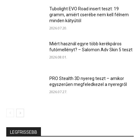
Tubolight EVO Road insert teszt: 19
gramm, amiért cserébe nem kell félnem
minden kátyútól
2026.07.20.
Miért használ egyre több kerékpáros
futómellényt? – Salomon Adv Skin 5 teszt
2026.08.01.
PRO Stealth 3D nyereg teszt – amikor
egyszerűen megfeledkezel a nyeregről
2026.07.27.
LEGFRISSEBB