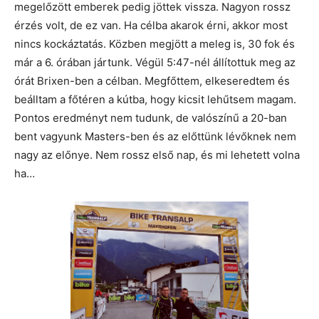
megelőzött emberek pedig jöttek vissza. Nagyon rossz
érzés volt, de ez van. Ha célba akarok érni, akkor most
nincs kockáztatás. Közben megjött a meleg is, 30 fok és
már a 6. órában jártunk. Végül 5:47-nél állítottuk meg az
órát Brixen-ben a célban. Megfőttem, elkeseredtem és
beálltam a főtéren a kútba, hogy kicsit lehűtsem magam.
Pontos eredményt nem tudunk, de valószínű a 20-ban
bent vagyunk Masters-ben és az előttünk lévőknek nem
nagy az előnye. Nem rossz első nap, és mi lehetett volna
ha…