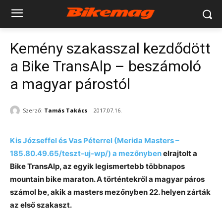
Kemény szakasszal kezdődött
a Bike TransAlp – beszámoló
a magyar párostól
Szerző:
Tamás Takács
2017.07.16.
Kis Józseffel és Vas Péterrel (Merida Masters –
185.80.49.65/teszt-uj-wp/) a mezőnyben
elrajtolt a
Bike TransAlp, az egyik legismertebb többnapos
mountain bike maraton. A történtekről a magyar páros
számol be, akik a masters mezőnyben 22. helyen zárták
az első szakaszt.