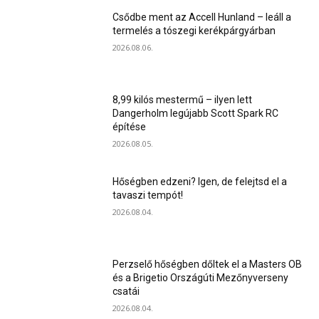
Csődbe ment az Accell Hunland – leáll a
termelés a tószegi kerékpárgyárban
2026.08.06.
8,99 kilós mestermű – ilyen lett
Dangerholm legújabb Scott Spark RC
építése
2026.08.05.
Hőségben edzeni? Igen, de felejtsd el a
tavaszi tempót!
2026.08.04.
Perzselő hőségben dőltek el a Masters OB
és a Brigetio Országúti Mezőnyverseny
csatái
2026.08.04.