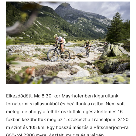
Elkezdődött. Ma 8:30-kor Mayrhofenben kigurultunk
tornatermi szállásunkból és beálltunk a rajtba. Nem volt
meleg, de ahogy a felhők oszlottak, egész kellemes 16
fokban kezdhettük meg az 1. szakaszt a Transalpon. 3120
m szint és 105 km. Egy hosszú mászás a Pfitscherjoch-ra,
600-ról 2300 m-re. Aszfalt, murva és a végén