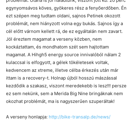
problémát. Utána is jól haladtunk, viszont jött kb. 20 perc
egynyomsávos köves, gyökeres rész a fenyőerdőben. Én
ezt szépen meg tudtam oldani, sajnos Petinek okozott
problémát, nem hiányzott volna egy bukás. Sajnos így a
cél előtt várnom kellett rá, de ez egyáltalán nem zavart.
Jól éreztem magamat a verseny közben, nem
kockáztattam, és mondhatom szét sem hajtottam
magamat. A Hihgh5 energy source innivalóból nálam 2
kulaccsal is elfogyott, a gélek tökéletesek voltak,
kedvencem az xtreme, illetve célba érkezés után már
ittam is a recovery-t. Holnap újból hosszú mászással
kezdődik a szakasz, viszont meredekebb is lesz!!! persze
ez sem nekünk, sem a Merida Big Nine bringáknak nem
okozhat problémát, ma is nagyszerűen szuperáltak!
A verseny honlapja:
http://bike-transalp.de/news/