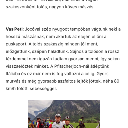
szakaszonként tolós, nagyon köves mászás.
Vas Peti:
Jocóval szép nyugodt tempóban vágtunk neki a
hosszú mászásnak, nem akartuk az elején ellőni a
puskaport. A tolós szakaszig minden jól ment,
előzgettünk, szépen haladtunk. Sajnos a tolóson a rossz
térdemmel nem igazán tudtam gyorsan menni, így sokan
visszaelőztek minket. A Pfitscherjoch-nál átléptünk
Itáliába és ez már nem is fog változni a célig. Gyors
murvás és még gyorsabb aszfaltos lejtők jöttek, néha 80
km/h fölötti sebességgel.