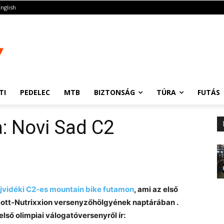
English
TI
PEDELEC
MTB
BIZTONSÁG
TÚRA
FUTÁS
a: Novi Sad C2
újvidéki C2-es mountain bike futamon
, ami az első
cott-Nutrixxion versenyzőhölgyének naptárában .
lső olimpiai válogatóversenyről ír: