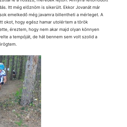
dás. Itt még előznöm is sikerült. Ekkor Jovanát már
sok emelkedő még javamra billentheti a mérleget. A
t okot, hogy egész hamar utolértem a török
llette, éreztem, hogy nem akar majd olyan könnyen
övelte a tempóját, de hát bennem sem volt szolid a
pörögtem.