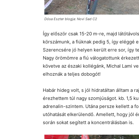
Dósa Eszter blogja: Novi Sad C2
Így először csak 15-20 m-re, majd látótávolsá
körszámunk, a fiúknak pedig 5, így eléggé 
Szerencsére jó helyen került erre sor, így 
Nagy örömömre a fiú válogatottunk érkezett 
követve az északi kollégánk, Michal Lami vez
elhoznák a teljes dobogót!
Habár hideg volt, s jól hidratáltan álltam a ra
érezhettem túl nagy szomjúságot. kb. 1,5 k
adrenalin-szintem. Utána persze kellett a 
utóhatását elkerülendő. Amellett, hogy jól
során sokat segített a koncentrálásban is.