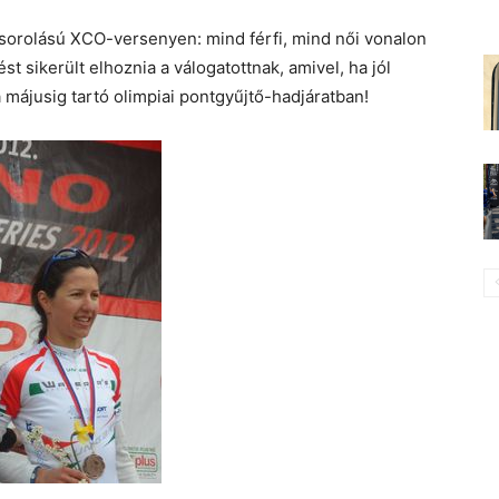
sorolású XCO-versenyen: mind férfi, mind női vonalon
 sikerült elhoznia a válogatottnak, amivel, ha jól
májusig tartó olimpiai pontgyűjtő-hadjáratban!