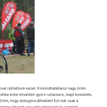
ival rázhattunk kezet. Kimondhatatlanul nagy öröm
 A célba érést követően gyors ruhacsere, majd levezetés,
öröm, hogy dobogóra állhattam! Ezt már csak a
inden lánynak egy szár nárcisszal és virágázó