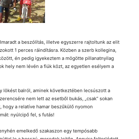
lmaradt a beszólítás, illetve egyszerre rajtoltunk az elit
zokott 1 perces ráindításra. Közben a szerb kollegina,
 között, én pedig igyekeztem a mögötte pillanatnyilag
k hely nem lévén a fiúk közt, az egyetlen esélyem a
y lökést balról, aminek következtében lecsúszott a
Szerencsére nem lett az esetből bukás, „csak” sokan
t, hogy a relatíve hamar beszűkülő nyomon
át: nyúlcipő fel, s futás!
d, enyhén emelkedő szakaszon egy tempósabb
úttal le a hosszú, meredek lejtőn. Annyira feltorlódott