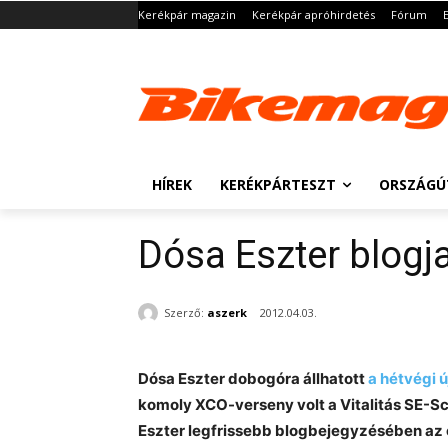
Kerékpár magazin
Kerékpár apróhirdetés
Fórum
HÍREK
KERÉKPÁRTESZT
ORSZÁGÚ
Dósa Eszter blogj
Szerző:
aszerk
2012.04.03.
Dósa Eszter dobogóra állhatott
a hétvégi 
komoly XCO-verseny volt a Vitalitás SE-S
Eszter legfrissebb blogbejegyzésében az e