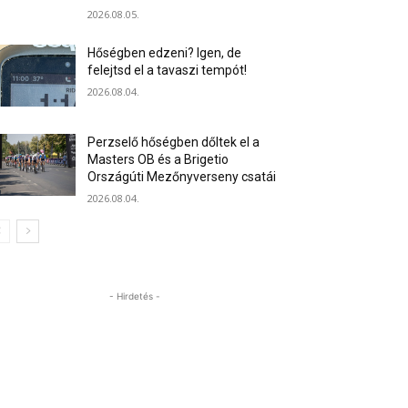
2026.08.05.
Hőségben edzeni? Igen, de
felejtsd el a tavaszi tempót!
2026.08.04.
Perzselő hőségben dőltek el a
Masters OB és a Brigetio
Országúti Mezőnyverseny csatái
2026.08.04.
- Hirdetés -