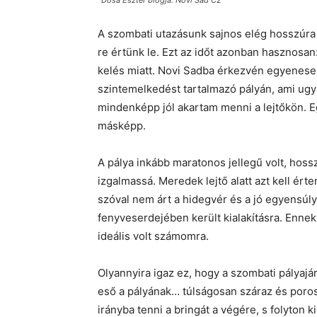
Dósa Eszter blogja: Novi Sad C2
A szombati utazásunk sajnos elég hosszúra n
re értünk le. Ezt az időt azonban hasznosan:
kelés miatt. Novi Sadba érkezvén egyenesen 
szintemelkedést tartalmazó pályán, ami ugya
mindenképp jól akartam menni a lejtőkön. Eg
másképp.
A pálya inkább maratonos jellegű volt, hoss
izgalmassá. Meredek lejtő alatt azt kell érte
szóval nem árt a hidegvér és a jó egyensúly
fenyveserdejében került kialakításra. Enne
ideális volt számomra.
Olyannyira igaz ez, hogy a szombati pályajá
eső a pályának… túlságosan száraz és poros
irányba tenni a bringát a végére, s folyton 