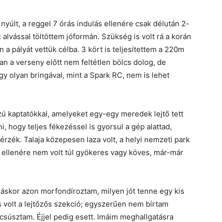
yúlt, a reggel 7 órás indulás ellenére csak délután 2-
 alvással töltöttem jóformán. Szükség is volt rá a korán
a pályát vettük célba. 3 kört is teljesítettem a 220m
n a verseny előtt nem feltétlen bölcs dolog, de
y olyan bringával, mint a Spark RC, nem is lehet
zú kaptatókkal, amelyeket egy-egy meredek lejtő tett
ni, hogy teljes fékezéssel is gyorsul a gép alattad,
érzék. Talaja közepesen laza volt, a helyi nemzeti park
k ellenére nem volt túl gyökeres vagy köves, már-már
ráskor azon morfondíroztam, milyen jót tenne egy kis
 volt a lejtőzős szekció; egyszerűen nem bírtam
kicsúsztam. Éjjel pedig esett. Imáim meghallgatásra