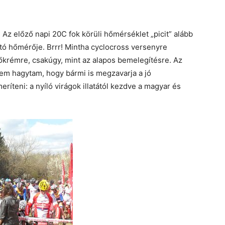
. Az előző napi 20C fok körüli hőmérséklet „picit” alább
utó hőmérője. Brrr! Mintha cyclocross versenyre
őkrémre, csakúgy, mint az alapos bemelegítésre. Az
em hagytam, hogy bármi is megzavarja a jó
íteni: a nyíló virágok illatától kezdve a magyar és