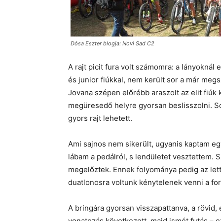
Dósa Eszter blogja: Novi Sad C2
A rajt picit fura volt számomra: a lányoknál e
és junior fiúkkal, nem került sor a már megs
Jovana szépen előrébb araszolt az elit fiúk
megüresedő helyre gyorsan beslisszolni. So
gyors rajt lehetett.
Ami sajnos nem sikerült, ugyanis kaptam eg
lábam a pedálról, s lendületet vesztettem. 
megelőztek. Ennek folyománya pedig az let
duatlonosra voltunk kénytelenek venni a form
A bringára gyorsan visszapattanva, a rövi
vonatozás következett, majd ismét futás – ez