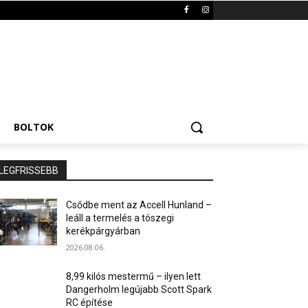
BOLTOK
LEGFRISSEBB
Csődbe ment az Accell Hunland –
leáll a termelés a tószegi
kerékpárgyárban
2026.08.06.
8,99 kilós mestermű – ilyen lett
Dangerholm legújabb Scott Spark
RC építése