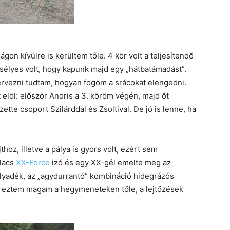
gon kívülre is kerültem tőle. 4 kör volt a teljesítendő
esélyes volt, hogy kapunk majd egy „hátbatámadást”.
tervezni tudtam, hogyan fogom a srácokat elengedni.
elöl: először Andris a 3. köröm végén, majd őt
ette csoport Szilárddal és Zsoltival. De jó is lenne, ha
jthoz, illetve a pálya is gyors volt, ezért sem
ulacs
XX-Force
izó és egy XX-gél emelte meg az
folyadék, az „agydurrantó” kombináció hidegrázós
 éreztem magam a hegymeneteken tőle, a lejtőzések