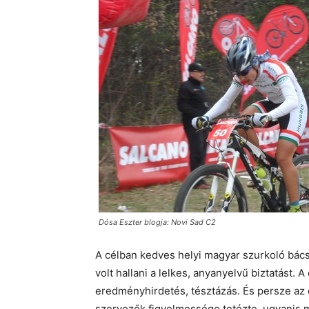
Dósa Eszter blogja: Novi Sad C2
A célban kedves helyi magyar szurkoló bács
volt hallani a lelkes, anyanyelvű biztatást.
eredményhirdetés, tésztázás. És persze az 
szervezők figyelmessége tetézte, ugyanis m