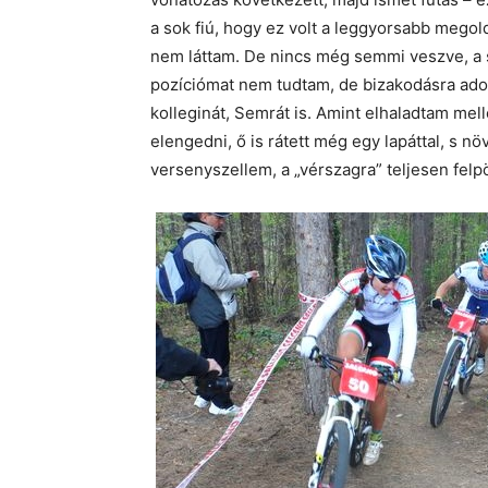
a sok fiú, hogy ez volt a leggyorsabb megol
nem láttam. De nincs még semmi veszve, a 
pozíciómat nem tudtam, de bizakodásra adot
kolleginát, Semrát is. Amint elhaladtam me
elengedni, ő is rátett még egy lapáttal, s n
versenyszellem, a „vérszagra” teljesen fel