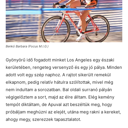
Benkó Barbara (Focus M.I.G.)
Gyönyörű idő fogadott minket Los Angeles egy északi
kerületében, rengeteg versenyző és egy jó pálya. Minden
adott volt egy szép naphoz. A rajtot sikerült remekül
elkapnom, pedig relatív hátulra szólítottak, mivel még
nem indultam a sorozatban. Bal oldali surranó pályán
végigelőztem a sort, majd az élre álltam. Elég kemény
tempót diktáltam, de Apuval azt beszéltük meg, hogy
próbáljam meghúzni az elejét, utána meg rakni a kereket,
ahogy megy, szerezzek tapasztalatot.