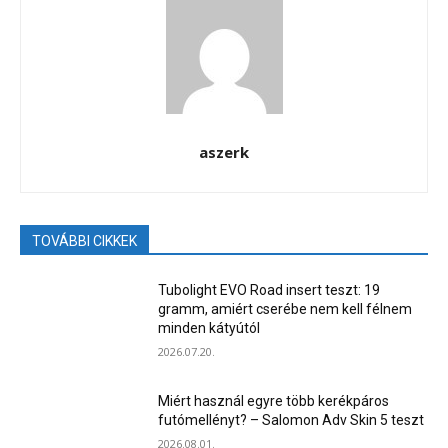
aszerk
TOVÁBBI CIKKEK
Tubolight EVO Road insert teszt: 19
gramm, amiért cserébe nem kell félnem
minden kátyútól
2026.07.20.
Miért használ egyre több kerékpáros
futómellényt? – Salomon Adv Skin 5 teszt
2026.08.01.