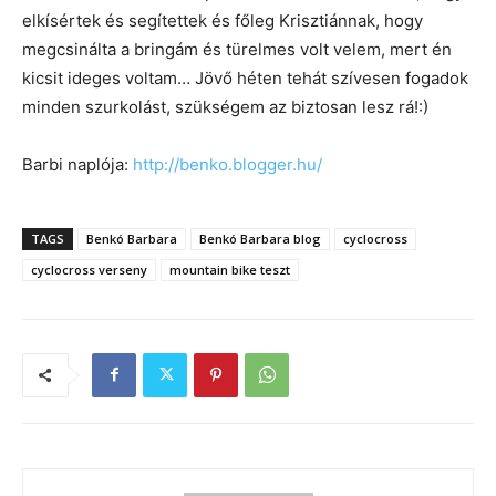
elkísértek és segítettek és főleg Krisztiánnak, hogy
megcsinálta a bringám és türelmes volt velem, mert én
kicsit ideges voltam… Jövő héten tehát szívesen fogadok
minden szurkolást, szükségem az biztosan lesz rá!:)
Barbi naplója:
http://benko.blogger.hu/
TAGS
Benkó Barbara
Benkó Barbara blog
cyclocross
cyclocross verseny
mountain bike teszt