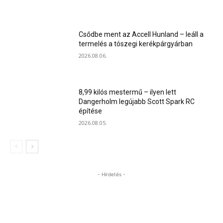
Csődbe ment az Accell Hunland – leáll a
termelés a tószegi kerékpárgyárban
2026.08.06.
8,99 kilós mestermű – ilyen lett
Dangerholm legújabb Scott Spark RC
építése
2026.08.05.
- Hirdetés -