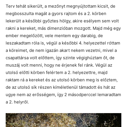
Terv tehát sikerült, a mezőnyt megnyújtottam kicsit, de
megbosszulta magát a gyors rajtom és a 2. körben
lekerült a későbbi győztes hölgy, akire esélyem sem volt
rakni a kereket, más dimenzióban mozgott. Majd még egy
ember megelőzött, vele mentem egy darabig, de
leszakadtam róla is, végül a későbbi 4. helyezettel róttam
a köreimet, de nem igazán akart nekem vezetni, mivel a
csapattársa volt előttem, így szinte végighúztam őt, de
muszáj volt menni, hogy ne érjenek fel ránk. Végül az
utolsó előtti körben felértem a 2. helyezettre, majd
raktam rá a kereket és az utolsó körben meg is előztem,
de az utolsó sík részen kíméletlenül támadott és hát az
ugye nem az erősségem, így 2 másodperccel lemaradtam
a 2. helyről.