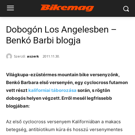
Dobogón Los Angelesben –
Benkó Barbi blogja
Szerző:
aszerk
2011.11.30.
Világkupa-ezüstérmes mountain bike versenyzőnk,
Benkó Barbara első versenyén, egy cyclocross futamon
vett részt
kaliforniai táborozása
során, s rögtön
dobogós helyen végzett. Erről mesél legfrissebb
blogjában:
Az első cyclocross versenyem Kaliforniában a makacs
betegség, antibiotikum kúra és hosszú versenymentes