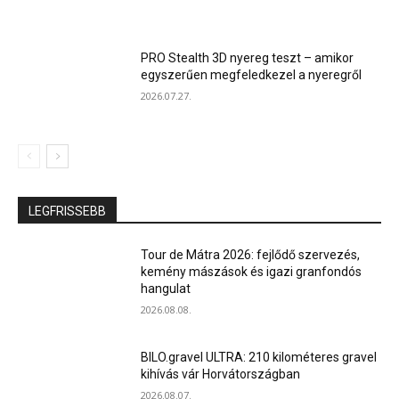
PRO Stealth 3D nyereg teszt – amikor
egyszerűen megfeledkezel a nyeregről
2026.07.27.
LEGFRISSEBB
Tour de Mátra 2026: fejlődő szervezés,
kemény mászások és igazi granfondós
hangulat
2026.08.08.
BILO.gravel ULTRA: 210 kilométeres gravel
kihívás vár Horvátországban
2026.08.07.