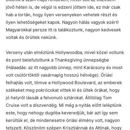
jövő héten is, de végül is edzeni jöttem ide, ez már csak
hab a tortán, hogy ilyen versenyeken vehetek részt és
ilyen lehetőségeket kapok. Nagyon hálás vagyok ezért!
Magyarokkal persze itt is találkoztunk, nagyon kedvesek
voltak és örültek nekünk.
Verseny után elnéztünk Hollywoodba, mivel közel voltunk
és pont belefutottunk a Thanksgiving ünnepségbe
(Hálaadás: az itt nagyobb ünnep, mint Karácsony és most
volt csütörtöktől vasárnapig hosszú hétvége). Óriási
felhajtás volt, tömve a Hollywood Boulevard, az emberek
székeket meg pokrócokat vittek ki és ültek órákat, hogy
jó helyről lássák a felvonuló sztárokat. Állítólag Tom
Cruise volt a díszvendég. Mi még a nyitás előtt leléptünk
este, hogy nehogy dugóba keveredjük, bár azt így sem
kerültük el, de mindenesetre óriási élmény volt, nagyon
tetszett. Köszönöm szépen Krisztiánnak és Attinak, hogy