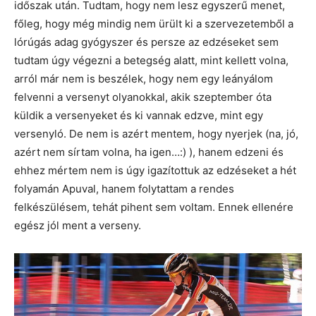
időszak után. Tudtam, hogy nem lesz egyszerű menet,
főleg, hogy még mindig nem ürült ki a szervezetemből a
lórúgás adag gyógyszer és persze az edzéseket sem
tudtam úgy végezni a betegség alatt, mint kellett volna,
arról már nem is beszélek, hogy nem egy leányálom
felvenni a versenyt olyanokkal, akik szeptember óta
küldik a versenyeket és ki vannak edzve, mint egy
versenyló. De nem is azért mentem, hogy nyerjek (na, jó,
azért nem sírtam volna, ha igen…:) ), hanem edzeni és
ehhez mértem nem is úgy igazítottuk az edzéseket a hét
folyamán Apuval, hanem folytattam a rendes
felkészülésem, tehát pihent sem voltam. Ennek ellenére
egész jól ment a verseny.