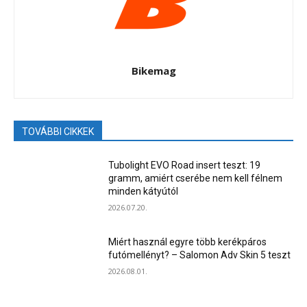
Bikemag
TOVÁBBI CIKKEK
Tubolight EVO Road insert teszt: 19
gramm, amiért cserébe nem kell félnem
minden kátyútól
2026.07.20.
Miért használ egyre több kerékpáros
futómellényt? – Salomon Adv Skin 5 teszt
2026.08.01.