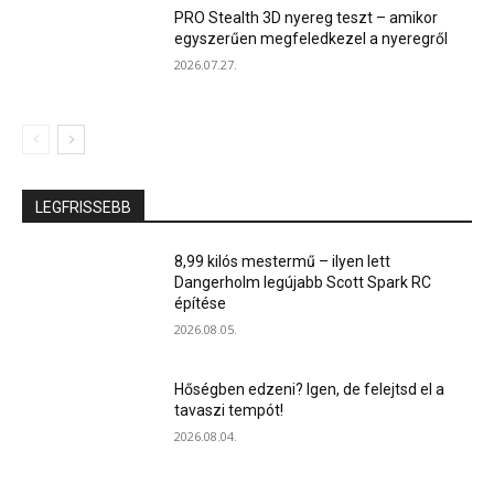
PRO Stealth 3D nyereg teszt – amikor
egyszerűen megfeledkezel a nyeregről
2026.07.27.
LEGFRISSEBB
8,99 kilós mestermű – ilyen lett
Dangerholm legújabb Scott Spark RC
építése
2026.08.05.
Hőségben edzeni? Igen, de felejtsd el a
tavaszi tempót!
2026.08.04.