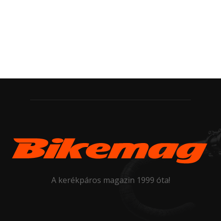
A kerékpáros magazin 1999 óta!