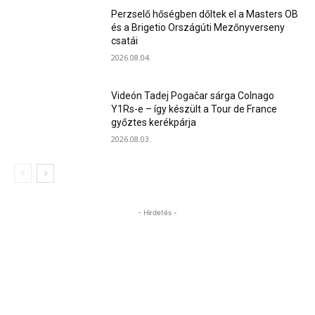
Perzselő hőségben dőltek el a Masters OB
és a Brigetio Országúti Mezőnyverseny
csatái
2026.08.04.
Videón Tadej Pogačar sárga Colnago
Y1Rs-e – így készült a Tour de France
győztes kerékpárja
2026.08.03.
- Hirdetés -