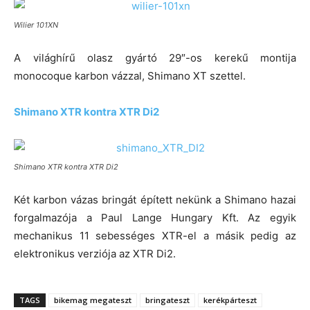
Wilier 101XN
A világhírű olasz gyártó 29″-os kerekű montija
monocoque karbon vázzal, Shimano XT szettel.
Shimano XTR kontra XTR Di2
Shimano XTR kontra XTR Di2
Két karbon vázas bringát épített nekünk a Shimano hazai
forgalmazója a Paul Lange Hungary Kft. Az egyik
mechanikus 11 sebességes XTR-el a másik pedig az
elektronikus verziója az XTR Di2.
TAGS
bikemag megateszt
bringateszt
kerékpárteszt