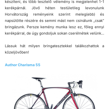
készíteni, és több tesztelő vélemény is megjelenhet 1-1
kerékpárnál. Jövő héten testületileg levonulunk
Horvátország reményeink szerint meleg(ebb) és
napsütötte részére és semmi mást nem csinálunk „csak”
bringázunk. Persze kemény munka lesz ez, főleg ennyi
kerékpárral, de úgy gondoljuk sokan cserélnétek velünk…
Lássuk hát milyen bringatesztekkel találkozhattok a
közeljövőben!
Author Charisma 55