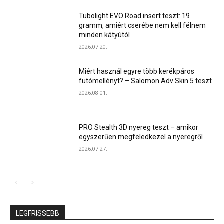
Tubolight EVO Road insert teszt: 19
gramm, amiért cserébe nem kell félnem
minden kátyútól
2026.07.20.
Miért használ egyre több kerékpáros
futómellényt? – Salomon Adv Skin 5 teszt
2026.08.01.
PRO Stealth 3D nyereg teszt – amikor
egyszerűen megfeledkezel a nyeregről
2026.07.27.
LEGFRISSEBB