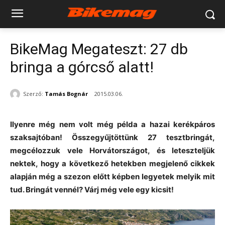
BikeMag Megateszt: 27 db
bringa a górcső alatt!
Szerző:
Tamás Bognár
2015.03.06.
Ilyenre még nem volt még példa a hazai kerékpáros
szaksajtóban! Összegyűjtöttünk 27 tesztbringát,
megcélozzuk vele Horvátországot, és leteszteljük
nektek, hogy a következő hetekben megjelenő cikkek
alapján még a szezon előtt képben legyetek melyik mit
tud. Bringát vennél? Várj még vele egy kicsit!