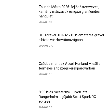
Tour de Mátra 2026: fejlődő szervezés,
kemény mászások és igazi granfondós
hangulat
2026.08.08.
BILO.gravel ULTRA: 210 kilométeres gravel
kihívás vár Horvátországban
2026.08.07.
Csődbe ment az Accell Hunland – leáll a
termelés a tószegi kerékpárgyárban
2026.08.06.
8,99 kilós mestermű – ilyen lett
Dangerholm legújabb Scott Spark RC
építése
2026.08.05.