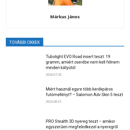
Márkus János
TOVÁBBI CIKKEK
Tubolight EVO Road insert teszt: 19
gramm, amiért cserébe nem kell félnem
minden kátyútól
2026.07.20.
Miért használ egyre több kerékpáros
futómellényt? – Salomon Adv Skin 5 teszt
2026.08.01.
PRO Stealth 3D nyereg teszt – amikor
egyszerűen megfeledkezel a nyeregről