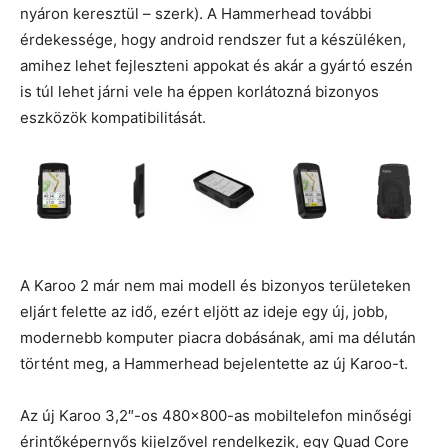
nyáron keresztül – szerk). A Hammerhead további
érdekessége, hogy android rendszer fut a készüléken,
amihez lehet fejleszteni appokat és akár a gyártó eszén
is túl lehet járni vele ha éppen korlátozná bizonyos
eszközök kompatibilitását.
A Karoo 2 már nem mai modell és bizonyos területeken
eljárt felette az idő, ezért eljött az ideje egy új, jobb,
modernebb komputer piacra dobásának, ami ma délután
történt meg, a Hammerhead bejelentette az új Karoo-t.
Az új Karoo 3,2″-os 480×800-as mobiltelefon minőségi
érintőképernyős kijelzővel rendelkezik, egy Quad Core