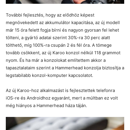
További fejlesztés, hogy az elődhöz képest
megnövekedett az akkumulátor kapacitása, az új modell
már 15 óra felett fogja bírni és nagyon gyorsan fel lehet
tölteni, a gyártó adatai szerint 30%-ra 30 perc alatt
tölthető, míg 100%-ra csupán 2 és fél óra. A tömege
tovább csökkent, az új Karoo konzol nélkül 118 grammot
nyom. És ha már a konzolokat említettem akkor a
tapasztalataim szerint a Hammerhead konzolja biztosítja a
legstabilabb konzol-komputer kapcsolatot.
Az új Karoo-hoz alkalmazást is fejlesztettek telefonra
iOS-re és Androidhoz egyaránt, mert a múltban ez volt
még hiányos a Hammerhead háza táján.