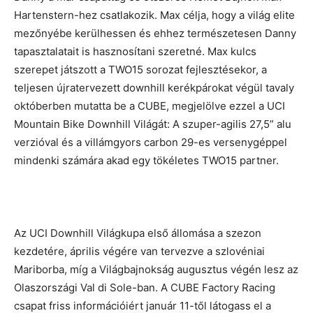
Hartenstern-hez csatlakozik. Max célja, hogy a világ elite
mezőnyébe kerülhessen és ehhez természetesen Danny
tapasztalatait is hasznosítani szeretné. Max kulcs
szerepet játszott a TWO15 sorozat fejlesztésekor, a
teljesen újratervezett downhill kerékpárokat végül tavaly
októberben mutatta be a CUBE, megjelölve ezzel a UCI
Mountain Bike Downhill Világát: A szuper-agilis 27,5” alu
verzióval és a villámgyors carbon 29-es versenygéppel
mindenki számára akad egy tökéletes TWO15 partner.
Az UCI Downhill Világkupa első állomása a szezon
kezdetére, április végére van tervezve a szlovéniai
Mariborba, míg a Világbajnokság augusztus végén lesz az
Olaszországi Val di Sole-ban. A CUBE Factory Racing
csapat friss információiért január 11-től látogass el a