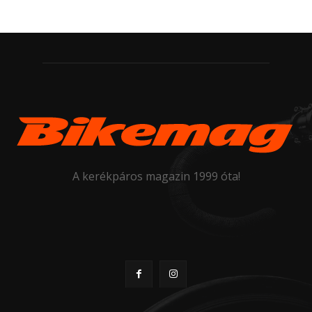
A kerékpáros magazin 1999 óta!