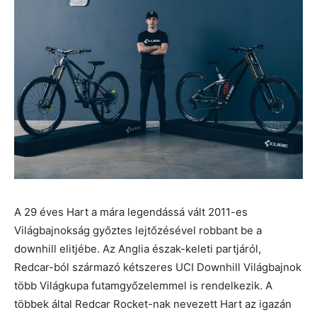
A 29 éves Hart a mára legendássá vált 2011-es
Világbajnokság győztes lejtőzésével robbant be a
downhill elitjébe. Az Anglia észak-keleti partjáról,
Redcar-ból származó kétszeres UCI Downhill Világbajnok
több Világkupa futamgyőzelemmel is rendelkezik. A
többek által Redcar Rocket-nak nevezett Hart az igazán