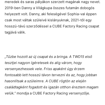
meredek és saras pályákon szerzett magának nagy nevet.
2019-ben Danny a Világkupa összes futamán dobogós
helyezett volt. Danny, aki feleségével Sophia-val éppen
csak most váltak szüleivé kislányuknak, 2021-től egy
hosszú-távú szerződéssel a CUBE Factory Racing csapat
tagjává válik.
„Tűzbe hozott az új csapat és a bringa. A TWO15 első
tesztjei nagyon ígéretesek és alig várom, hogy
versenyezhessek vele. Friss apaként úgy érzem
fontosabb lett hosszú távon tervezni és az, hogy jobban
hasonlítsak a szüleimre. A CUBE rögtön az elején
családtagként fogadott és igazán otthon éreztem magam
velük.”
mondja a CUBE Factory Racing versenyzője.