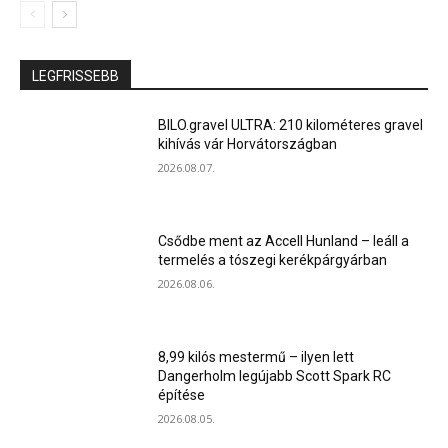
LEGFRISSEBB
BILO.gravel ULTRA: 210 kilométeres gravel
kihívás vár Horvátországban
2026.08.07.
Csődbe ment az Accell Hunland – leáll a
termelés a tószegi kerékpárgyárban
2026.08.06.
8,99 kilós mestermű – ilyen lett
Dangerholm legújabb Scott Spark RC
építése
2026.08.05.