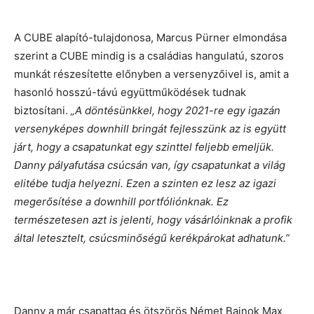
A CUBE alapító-tulajdonosa, Marcus Pürner elmondása
szerint a CUBE mindig is a családias hangulatú, szoros
munkát részesítette előnyben a versenyzőivel is, amit a
hasonló hosszú-távú együttműködések tudnak
biztosítani.
„A döntésünkkel, hogy 2021-re egy igazán
versenyképes downhill bringát fejlesszünk az is együtt
járt, hogy a csapatunkat egy szinttel feljebb emeljük.
Danny pályafutása csúcsán van, így csapatunkat a világ
elitébe tudja helyezni. Ezen a szinten ez lesz az igazi
megerősítése a downhill portfóliónknak. Ez
természetesen azt is jelenti, hogy vásárlóinknak a profik
által letesztelt, csúcsminőségű kerékpárokat adhatunk.”
Danny a már csapattag és ötszörös Német Bajnok Max