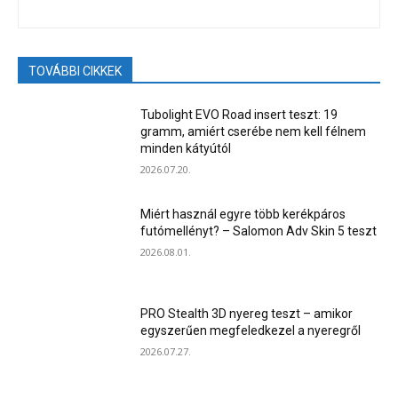
TOVÁBBI CIKKEK
Tubolight EVO Road insert teszt: 19
gramm, amiért cserébe nem kell félnem
minden kátyútól
2026.07.20.
Miért használ egyre több kerékpáros
futómellényt? – Salomon Adv Skin 5 teszt
2026.08.01.
PRO Stealth 3D nyereg teszt – amikor
egyszerűen megfeledkezel a nyeregről
2026.07.27.