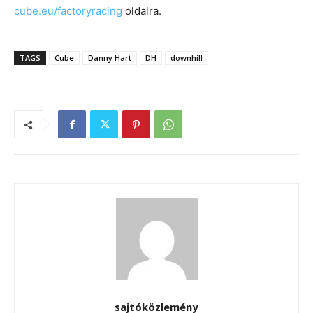
cube.eu/factoryracing
oldalra.
TAGS
Cube
Danny Hart
DH
downhill
sajtóközlemény