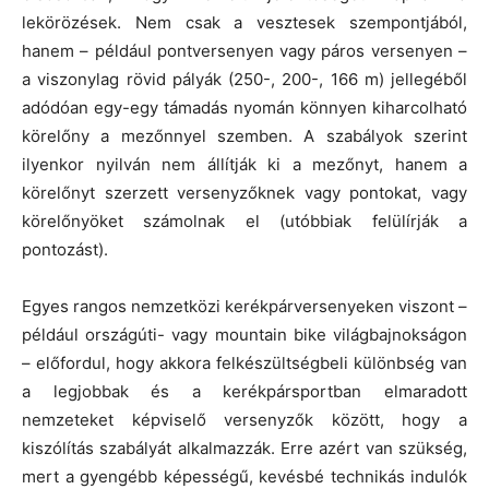
lekörözések. Nem csak a vesztesek szempontjából,
hanem – például pontversenyen vagy páros versenyen –
a viszonylag rövid pályák (250-, 200-, 166 m) jellegéből
adódóan egy-egy támadás nyomán könnyen kiharcolható
körelőny a mezőnnyel szemben. A szabályok szerint
ilyenkor nyilván nem állítják ki a mezőnyt, hanem a
körelőnyt szerzett versenyzőknek vagy pontokat, vagy
körelőnyöket számolnak el (utóbbiak felülírják a
pontozást).
Egyes rangos nemzetközi kerékpárversenyeken viszont –
például országúti- vagy mountain bike világbajnokságon
– előfordul, hogy akkora felkészültségbeli különbség van
a legjobbak és a kerékpársportban elmaradott
nemzeteket képviselő versenyzők között, hogy a
kiszólítás szabályát alkalmazzák. Erre azért van szükség,
mert a gyengébb képességű, kevésbé technikás indulók