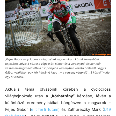
„Fejes Gábor a cyclocross világbajnokságon három körrel kevesebbet
teljesített, mivel 3 körrel a vége előtt kiintették a versenyből (ekkor már
vészesen megközelítette a csoportját a versenyben vezető holland). Vagyis
Gábor valójában egy kör hátrányt kapott – a verseny vége előtt 3 körrel.” – írja
egy olvasónk…
Aktuális téma olvasóink körében a cyclocross
világbajnokság után a
„körhátrány”
kérdése, lévén a
különböző eredménylistákat böngészve a magyarok –
Fejes Gábor (
elit férfi futam
) és Zathureczky Márk (
U19