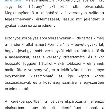
férfi futam
) – neve mellett a „+3 LAPS”, „3 laps behind”,
„egy kör hátrány”, „-1 kör” stb. olvashatók.
Megkönnyítendő a különböző világversenyen született
teljesítményeink értelmezését, lássuk mit jelenthet a
gyakorlatban ez az eredmény!
Bizonyos körpályás sportversenyeken – ide tartozik még
a mindenki által ismert Formula 1 is – bevett gyakorlat,
hogy a jóval gyorsabb versenyzők előbb utóbb lekörözik
a lassabbakat, azaz a verseny időtartamától és a kör
hosszától függően hátulról – akár többször – elmennek
mellettük. A verseny végén a lekörözöttek eredménye
egyszerűen kiszámolható az így kapott körök
összeadásával, és a közönség számára is egyszerűen
értelmezhető.
A kerékpársportban a pályakerékpározásra jellemző
elsősorban, hogy kiemelt jelentőséget kapnak a