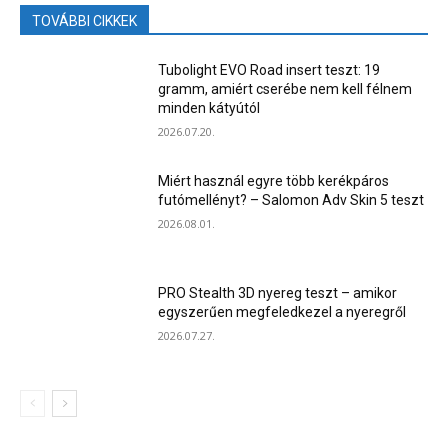
TOVÁBBI CIKKEK
Tubolight EVO Road insert teszt: 19
gramm, amiért cserébe nem kell félnem
minden kátyútól
2026.07.20.
Miért használ egyre több kerékpáros
futómellényt? – Salomon Adv Skin 5 teszt
2026.08.01.
PRO Stealth 3D nyereg teszt – amikor
egyszerűen megfeledkezel a nyeregről
2026.07.27.