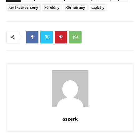
kerékpárverseny
körelőny
Körhátrány
szabály
aszerk