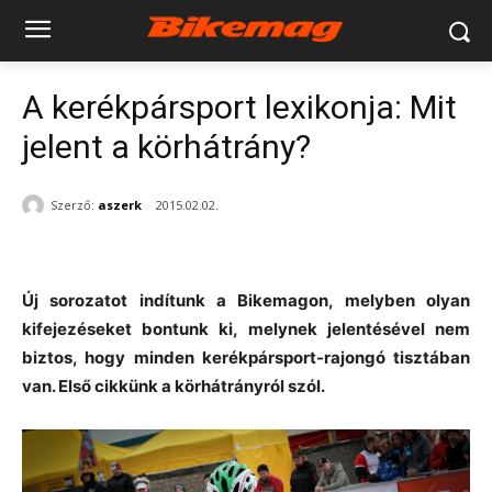
A kerékpársport lexikonja: Mit
jelent a körhátrány?
Szerző:
aszerk
2015.02.02.
Új sorozatot indítunk a Bikemagon, melyben olyan
kifejezéseket bontunk ki, melynek jelentésével nem
biztos, hogy minden kerékpársport-rajongó tisztában
van. Első cikkünk a körhátrányról szól.