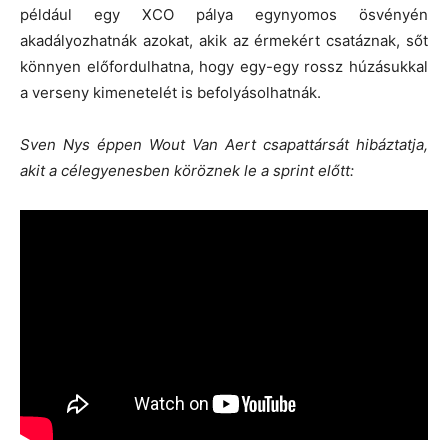
például egy XCO pálya egynyomos ösvényén
akadályozhatnák azokat, akik az érmekért csatáznak, sőt
könnyen előfordulhatna, hogy egy-egy rossz húzásukkal
a verseny kimenetelét is befolyásolhatnák.
Sven Nys éppen Wout Van Aert csapattársát hibáztatja,
akit a célegyenesben köröznek le a sprint előtt: