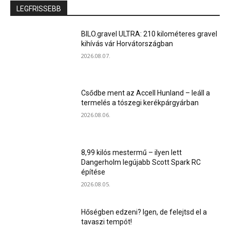
LEGFRISSEBB
BILO.gravel ULTRA: 210 kilométeres gravel
kihívás vár Horvátországban
2026.08.07.
Csődbe ment az Accell Hunland – leáll a
termelés a tószegi kerékpárgyárban
2026.08.06.
8,99 kilós mestermű – ilyen lett
Dangerholm legújabb Scott Spark RC
építése
2026.08.05.
Hőségben edzeni? Igen, de felejtsd el a
tavaszi tempót!