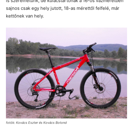
is szerelhetünk, de kulacstartónak a 16-os vázméretben
sajnos csak egy hely jutott, 18-as mérettől felfelé, már
kettőnek van hely.
fotók: Kovács Eszter és Kovács Botond