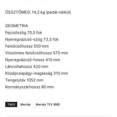
ÖSSZTÖMEG: 14,2 kg (pedál nélkül)
GEOMETRIA
Fejcsőszög 70,5 fok
Nyeregvázcső-szög 73,5 fok
Felsőcsőhossz 550 mm
Vízszintes felsőcsőhossz 570 mm
Nyeregvázcső-hossz 410 mm
Láncvillahossz 420 mm
Középcsapágy-magasság 310 mm
Tengelytáv 1052 mm
Kormányszárhossz 80 mm
TAGS
Merida
Merida TFS 300D