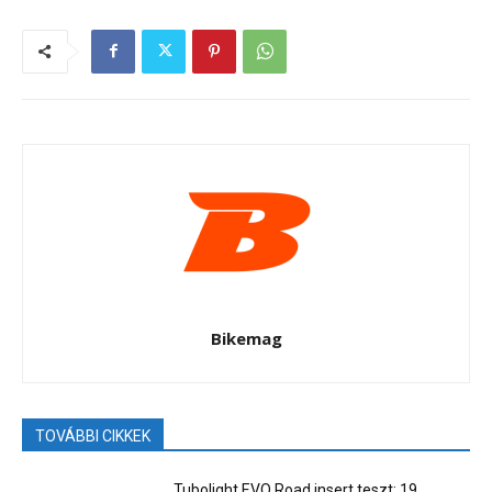
Bikemag
TOVÁBBI CIKKEK
Tubolight EVO Road insert teszt: 19