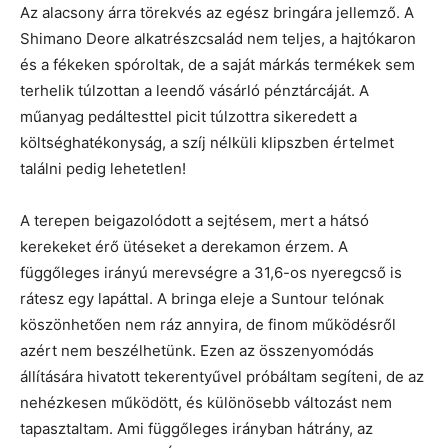
Az alacsony árra törekvés az egész bringára jellemző. A
Shimano Deore alkatrészcsalád nem teljes, a hajtókaron
és a fékeken spóroltak, de a saját márkás termékek sem
terhelik túlzottan a leendő vásárló pénztárcáját. A
műanyag pedáltesttel picit túlzottra sikeredett a
költséghatékonyság, a szíj nélküli klipszben értelmet
találni pedig lehetetlen!
A terepen beigazolódott a sejtésem, mert a hátsó
kerekeket érő ütéseket a derekamon érzem. A
függőleges irányú merevségre a 31,6-os nyeregcső is
rátesz egy lapáttal. A bringa eleje a Suntour telónak
köszönhetően nem ráz annyira, de finom működésről
azért nem beszélhetünk. Ezen az összenyomódás
állítására hivatott tekerentyűvel próbáltam segíteni, de az
nehézkesen működött, és különösebb változást nem
tapasztaltam. Ami függőleges irányban hátrány, az