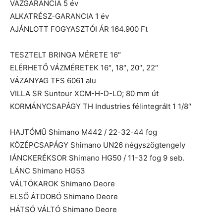
VÁZGARANCIA 5 év
ALKATRÉSZ-GARANCIA 1 év
AJÁNLOTT FOGYASZTÓI ÁR 164.900 Ft
TESZTELT BRINGA MÉRETE 16″
ELÉRHETŐ VÁZMÉRETEK 16″, 18″, 20″, 22″
VÁZANYAG TFS 6061 alu
VILLA SR Suntour XCM-H-D-LO; 80 mm út
KORMÁNYCSAPÁGY TH Industries félintegrált 1 1/8″
HAJTÓMŰ Shimano M442 / 22-32-44 fog
KÖZÉPCSAPÁGY Shimano UN26 négyszögtengely
lÁNCKERÉKSOR Shimano HG50 / 11-32 fog 9 seb.
LÁNC Shimano HG53
VÁLTÓKAROK Shimano Deore
ELSŐ ÁTDOBÓ Shimano Deore
HÁTSÓ VÁLTÓ Shimano Deore