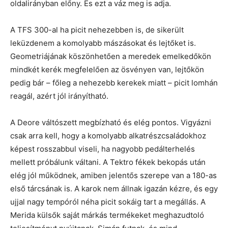
oldalirányban előny. És ezt a váz meg is adja.
A TFS 300-al ha picit nehezebben is, de sikerült
leküzdenem a komolyabb mászásokat és lejtőket is.
Geometriájának köszönhetően a meredek emelkedőkön
mindkét kerék megfelelően az ösvényen van, lejtőkön
pedig bár – főleg a nehezebb kerekek miatt – picit lomhán
reagál, azért jól irányítható.
A Deore váltószett megbízható és elég pontos. Vigyázni
csak arra kell, hogy a komolyabb alkatrészcsaládokhoz
képest rosszabbul viseli, ha nagyobb pedálterhelés
mellett próbálunk váltani. A Tektro fékek bekopás után
elég jól működnek, amiben jelentős szerepe van a 180-as
első tárcsának is. A karok nem állnak igazán kézre, és egy
ujjal nagy tempóról néha picit sokáig tart a megállás. A
Merida külsők saját márkás termékeket meghazudtoló