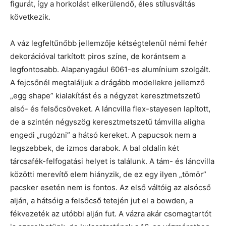
figurát, így a horkolást elkerülendő, éles stílusváltás
következik.
A váz legfeltűnőbb jellemzője kétségtelenül némi fehér
dekorációval tarkított piros színe, de korántsem a
legfontosabb. Alapanyagául 6061-es alumínium szolgált.
A fejcsőnél megtaláljuk a drágább modellekre jellemző
„egg shape” kialakítást és a négyzet keresztmetszetű
alsó- és felsőcsöveket. A láncvilla flex-stayesen lapított,
de a szintén négyszög keresztmetszetű támvilla aligha
engedi „rugózni” a hátsó kereket. A papucsok nem a
legszebbek, de izmos darabok. A bal oldalin két
tárcsafék-felfogatási helyet is találunk. A tám- és láncvilla
közötti merevítő elem hiányzik, de ez egy ilyen „tömör”
pacsker esetén nem is fontos. Az első váltóig az alsócső
alján, a hátsóig a felsőcső tetején jut el a bowden, a
fékvezeték az utóbbi alján fut. A vázra akár csomagtartót