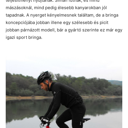
teljesítményt nyújtanak. Simán futnak, és mind
mászásoknál, mind pedig élesebb kanyarokban jól
tapadnak. A nyerget kényelmesnek találtam, de a bringa
koncepciójába jobban illene egy szélesebb és picit
jobban párnázott modell, bár a gyártó szerinte ez már egy
igazi sport bringa.