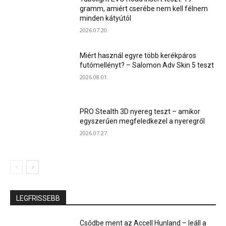
gramm, amiért cserébe nem kell félnem
minden kátyútól
2026.07.20.
Miért használ egyre több kerékpáros
futómellényt? – Salomon Adv Skin 5 teszt
2026.08.01.
PRO Stealth 3D nyereg teszt – amikor
egyszerűen megfeledkezel a nyeregről
2026.07.27.
LEGFRISSEBB
Csődbe ment az Accell Hunland – leáll a