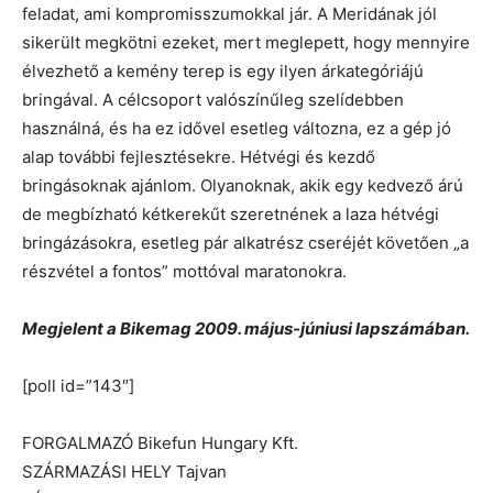
feladat, ami kompromisszumokkal jár. A Meridának jól
sikerült megkötni ezeket, mert meglepett, hogy mennyire
élvezhető a kemény terep is egy ilyen árkategóriájú
bringával. A célcsoport valószínűleg szelídebben
használná, és ha ez idővel esetleg változna, ez a gép jó
alap további fejlesztésekre. Hétvégi és kezdő
bringásoknak ajánlom. Olyanoknak, akik egy kedvező árú
de megbízható kétkerekűt szeretnének a laza hétvégi
bringázásokra, esetleg pár alkatrész cseréjét követően „a
részvétel a fontos” mottóval maratonokra.
Megjelent a Bikemag 2009. május-júniusi lapszámában.
[poll id=”143″]
FORGALMAZÓ Bikefun Hungary Kft.
SZÁRMAZÁSI HELY Tajvan