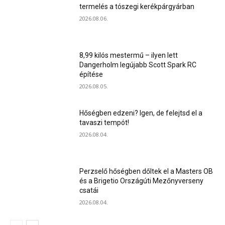
termelés a tószegi kerékpárgyárban
2026.08.06.
8,99 kilós mestermű – ilyen lett
Dangerholm legújabb Scott Spark RC
építése
2026.08.05.
Hőségben edzeni? Igen, de felejtsd el a
tavaszi tempót!
2026.08.04.
Perzselő hőségben dőltek el a Masters OB
és a Brigetio Országúti Mezőnyverseny
csatái
2026.08.04.