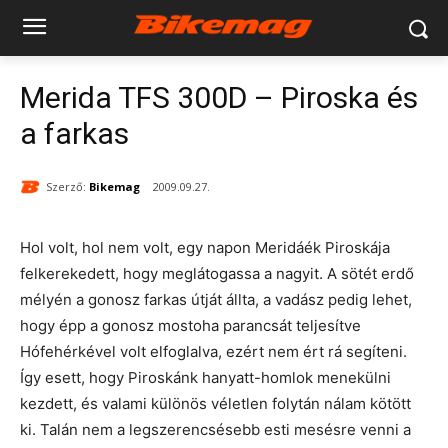
Merida TFS 300D – Piroska és
a farkas
Szerző:
Bikemag
2009.09.27.
Hol volt, hol nem volt, egy napon Meridáék Piroskája
felkerekedett, hogy meglátogassa a nagyit. A sötét erdő
mélyén a gonosz farkas útját állta, a vadász pedig lehet,
hogy épp a gonosz mostoha parancsát teljesítve
Hófehérkével volt elfoglalva, ezért nem ért rá segíteni.
Így esett, hogy Piroskánk hanyatt-homlok menekülni
kezdett, és valami különös véletlen folytán nálam kötött
ki. Talán nem a legszerencsésebb esti mesésre venni a