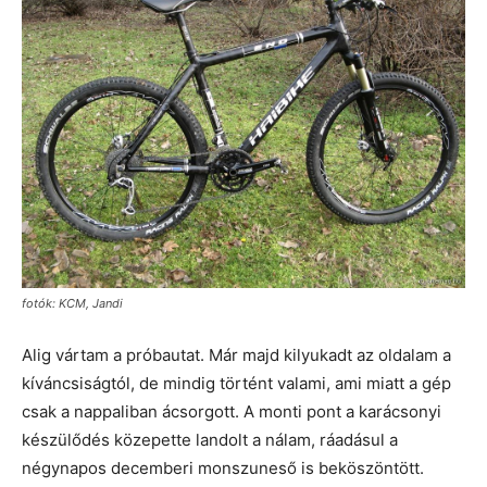
fotók: KCM, Jandi
Alig vártam a próbautat. Már majd kilyukadt az oldalam a
kíváncsiságtól, de mindig történt valami, ami miatt a gép
csak a nappaliban ácsorgott. A monti pont a karácsonyi
készülődés közepette landolt a nálam, ráadásul a
négynapos decemberi monszuneső is beköszöntött.