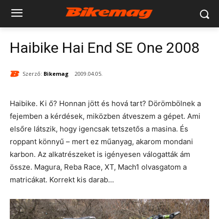
Haibike Hai End SE One 2008
Szerző:
Bikemag
2009.04.05.
Haibike. Ki ő? Honnan jött és hová tart? Dörömbölnek a
fejemben a kérdések, miközben átveszem a gépet. Ami
elsőre látszik, hogy igencsak tetszetős a masina. És
roppant könnyű – mert ez műanyag, akarom mondani
karbon. Az alkatrészeket is igényesen válogatták ám
össze. Magura, Reba Race, XT, Mach1 olvasgatom a
matricákat. Korrekt kis darab…