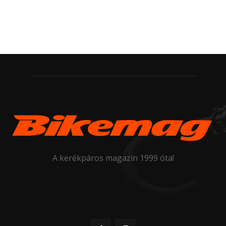
A kerékpáros magazin 1999 óta!