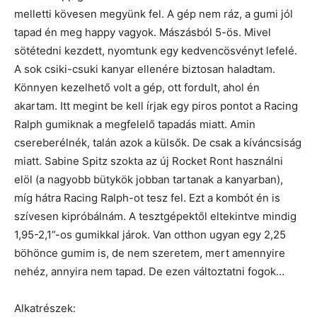
melletti kövesen megyünk fel. A gép nem ráz, a gumi jól
tapad én meg happy vagyok. Mászásból 5-ös. Mivel
sötétedni kezdett, nyomtunk egy kedvencösvényt lefelé.
A sok csiki-csuki kanyar ellenére biztosan haladtam.
Könnyen kezelhető volt a gép, ott fordult, ahol én
akartam. Itt megint be kell írjak egy piros pontot a Racing
Ralph gumiknak a megfelelő tapadás miatt. Amin
csereberélnék, talán azok a külsők. De csak a kíváncsiság
miatt. Sabine Spitz szokta az új Rocket Ront használni
elöl (a nagyobb bütykök jobban tartanak a kanyarban),
míg hátra Racing Ralph-ot tesz fel. Ezt a kombót én is
szívesen kipróbálnám. A tesztgépektől eltekintve mindig
1,95-2,1”-os gumikkal járok. Van otthon ugyan egy 2,25
böhönce gumim is, de nem szeretem, mert amennyire
nehéz, annyira nem tapad. De ezen változtatni fogok…
Alkatrészek: