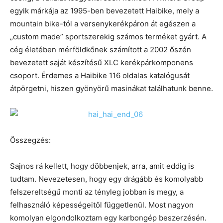
egyik márkája az 1995-ben bevezetett Haibike, mely a
mountain bike-tól a versenykerékpáron át egészen a
„custom made” sportszerekig számos terméket gyárt. A
cég életében mérföldkőnek számított a 2002 őszén
bevezetett saját készítésű XLC kerékpárkomponens
csoport. Érdemes a Haibike 116 oldalas katalógusát
átpörgetni, hiszen gyönyörű masinákat találhatunk benne.
Összegzés:
Sajnos rá kellett, hogy döbbenjek, arra, amit eddig is
tudtam. Nevezetesen, hogy egy drágább és komolyabb
felszereltségű monti az tényleg jobban is megy, a
felhasználó képességeitől függetlenül. Most nagyon
komolyan elgondolkoztam egy karbongép beszerzésén.