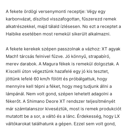
A fekete ördögi versenymonti receptje: Végy egy
karbonvázat, díszítsd visszafogottan, fűszerezd remek
alkatrészekkel, majd tálald ízlésesen. No ezt a receptet a
Haibike esetében most remekül sikerült alkalmazni.
A fekete kerekek szépen passzolnak a vázhoz: XT agyak
Mach1 tárcsás felnivel fűzve. Jó könnyű, strapabíró,
merev darabok. A Magura fékek is remekül dolgoztak. A
Kiscelli úton végeztünk hazafelé egy jó kis tesztet,
jöttünk lefelé 60 km/h fölött és próbálgattuk, hogy
mennyire kell tépni a féket, hogy meg tudjunk állni a
lámpánál. Nem volt gond, szépen lehetett adagolni a
fékerőt. A Shimano Deore XT rendszer teljesítményét
már számtalanszor kiveséztük, most is remek produkciót
mutatott be a sor, a váltó és a lánc. Érdekesség, hogy LX
váltókarokat találhatunk a gépen. Ezzel sem volt gond,