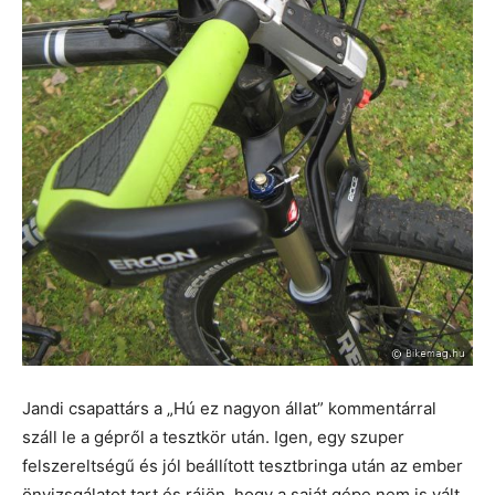
Jandi csapattárs a „Hú ez nagyon állat” kommentárral
száll le a gépről a tesztkör után. Igen, egy szuper
felszereltségű és jól beállított tesztbringa után az ember
önvizsgálatot tart és rájön, hogy a saját gépe nem is vált,