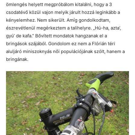
ömlengés helyett megpróbálom kitalálni, hogy a 3
csodatévő közül vajon melyik járult hozzá leginkább a
kényelemhez. Nem sikerült. Amíg gondolkodtam,
észrevétlenül megérkeztem a talihelyre. „Hú-ha, azta’,
gyú’ de kafa.” Bővített mondatok hangzanak el a
bringások szájából. Gondolom ez nem a Flórián téri
aluljáró miniszoknyás női populációjának szólt, hanem a
bringának.