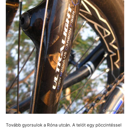
Tovább gyorsulok a Róna utcán. A telót egy pöccintéssel