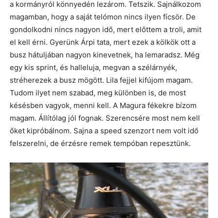
a kormányról könnyedén lezárom. Tetszik. Sajnálkozom
magamban, hogy a saját telómon nincs ilyen fícsör. De
gondolkodni nincs nagyon idő, mert előttem a troli, amit
el kell érni. Gyerünk Árpi tata, mert ezek a kölkök ott a
busz hátuljában nagyon kinevetnek, ha lemaradsz. Még
egy kis sprint, és halleluja, megvan a szélárnyék,
stréherezek a busz mögött. Lila fejjel kifújom magam.
Tudom ilyet nem szabad, meg különben is, de most
késésben vagyok, menni kell. A Magura fékekre bízom
magam. Állítólag jól fognak. Szerencsére most nem kell
őket kipróbálnom. Sajna a speed szenzort nem volt idő
felszerelni, de érzésre remek tempóban repesztünk.