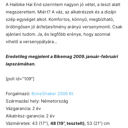
A Haibike Hai End szerintem nagyon jó vétel, a teszt alatt
megszerettem. Miért? A váz, az alkatrészek és a dizájn
szép egységet alkot. Komfortos, könnyű, megbízható,
ördöngősen jó ár/teljesítmény arányú versenymonti. Csak
ajánlani tudom. Ja, és legfőbb erénye, hogy azonnal
vihető a versenypályára…
Eredetileg megjelent a Bikemag 2009. január-februári
lapszámában.
[poll id=”109″]
Forgalmazó:
BoneShaker 2006 Bt.
Származási hely: Németország
Vázgarancia: 2 év
Alkatrész-garancia: 2 év
Vázméretek: 43 (17”),
48 (19”, tesztelt)
, 53 (21”) cm