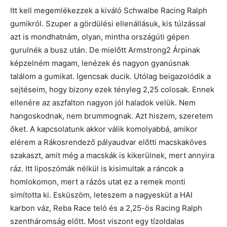
Itt kell megemlékezzek a kiváló Schwalbe Racing Ralph
gumikról. Szuper a gördülési ellenállásuk, kis túlzással
azt is mondhatnám, olyan, mintha országúti gépen
gurulnék a busz után. De mielőtt Armstrong2 Árpinak
képzelném magam, lenézek és nagyon gyanúsnak
találom a gumikat. Igencsak ducik. Utólag beigazolódik a
sejtéseim, hogy bizony ezek tényleg 2,25 colosak. Ennek
ellenére az aszfalton nagyon jól haladok velük. Nem
hangoskodnak, nem brummognak. Azt hiszem, szeretem
őket. A kapcsolatunk akkor válik komolyabbá, amikor
elérem a Rákosrendező pályaudvar előtti macskaköves
szakaszt, amit még a macskák is kikerülnek, mert annyira
ráz. Itt liposzómák nélkül is kisimultak a ráncok a
homlokomon, mert a rázós utat ez a remek monti
simította ki. Esküszöm, leteszem a nagyesküt a HAI
karbon váz, Reba Race teló és a 2,25-ös Racing Ralph
szentháromság előtt. Most viszont egy tízoldalas