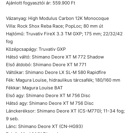
Ajánlott fogyasztói ár: 559.900 Ft
Vázanyag: High Modulus Carbon 12K Monocoque
Villa: Rock Shox Reba Race; PopLoc; 80 mm út
Hajtómű: Truvativ FireX 3.3 TM GXP; 175 mm; 22/32/42
fog
Középcsapágy: Truvativ GXP
Hátsó váltó: Shimano Deore XT M 772 Shadow
Első átdobó: Shimano Deore XT M 771
Váltókar: Shimano Deore LX SL-M 580 Rapidfire
Fék: Magura Louise, hidraulikus tárcsafék; 180/160 mm
Fékkar: Magura Louise BAT
Első agy: Shimano Deore XT M 756 Disc
Hátsó agy: Shimano Deore XT M 756 Disc
Lánckeréksor: Shimano Deore XT (CS-M770); 11-34 fog;
9 seb.
Lánc: Shimano Deore XT (CN-HG93)