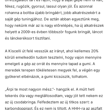
fékez, rugózik, gyorsul, lassul olyan jól. És azonnal
rohanna a boltba újabb bringáért, jobb alkatrészekért a
saját gép tuningjához. De aztán abban egyeztünk meg,
hogy nekünk már az is nagy előrelépés, ha új alkatrészek
helyett a 2009-es évben többször fogunk bringát, láncot
és lánckeréksort tisztítani.
A Kiscelli út felé vesszük az irányt, ahol kellemes 20%
körüli emelkedőn tudom tesztelni, hogy vajon mennyire
emelgeti a gép az orrát és mennyire tapad a gumi. A
meredek terepen tökéletesen megyek fel, a végén egy
gyökeret elbénázok, a gumi kicsúszik, tolhatom.
„Árpi te most nagyon mész.”- hangzik el. A múlt heti
tekerés óta vagy megtáltosodtam, vagy jót tett nekem ez
az új csodabringa. Felfedeztem az új titkos szert: a
karbondoppigot. És ez nem is tiltott. A HHH-ra az aszfalt