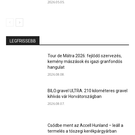
2026.05.05.
LEGFRISSEBB
Tour de Mátra 2026: fejlődő szervezés,
kemény mászások és igazi granfondós
hangulat
2026.08.08.
BILO.gravel ULTRA: 210 kilométeres gravel
kihívás vár Horvátországban
2026.08.07.
Csődbe ment az Accell Hunland – leáll a
termelés a tószegi kerékpárgyárban