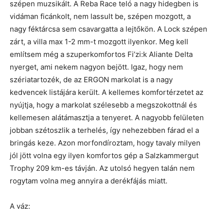
szépen muzsikált. A Reba Race teló a nagy hidegben is
vidáman ficánkolt, nem lassult be, szépen mozgott, a
nagy féktárcsa sem csavargatta a lejtőkön. A Lock szépen
zárt, a villa max 1-2 mm-t mozgott ilyenkor. Meg kell
említsem még a szuperkomfortos Fi’zi:k Aliante Delta
nyerget, ami nekem nagyon bejött. Igaz, hogy nem
szériatartozék, de az ERGON markolat is a nagy
kedvencek listájára került. A kellemes komfortérzetet az
nyújtja, hogy a markolat szélesebb a megszokottnál és
kellemesen alátámasztja a tenyeret. A nagyobb felületen
jobban szétoszlik a terhelés, így nehezebben fárad el a
bringás keze. Azon morfondíroztam, hogy tavaly milyen
jól jött volna egy ilyen komfortos gép a Salzkammergut
Trophy 209 km-es távján. Az utolsó hegyen talán nem
rogytam volna meg annyira a derékfájás miatt.
A váz: