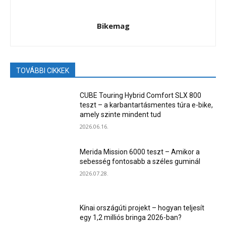
Bikemag
TOVÁBBI CIKKEK
CUBE Touring Hybrid Comfort SLX 800
teszt – a karbantartásmentes túra e-bike,
amely szinte mindent tud
2026.06.16.
Merida Mission 6000 teszt – Amikor a
sebesség fontosabb a széles guminál
2026.07.28.
Kínai országúti projekt – hogyan teljesít
egy 1,2 milliós bringa 2026-ban?