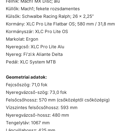
Felnik: Mach1 MX Disc; alu
Küllők: Mach1; fekete rozsdamentes
Külsők: Schwalbe Racing Ralph; 26 × 2,25”
Kormány: XLC Pro Lite Flatbar OS; 580 mm / 31,8 mm
Kormányszár: XLC Pro Lite OS
Markolat: Ergon
Nyeregcső: XLC Pro Lite Alu
Nyereg: Fi’zi:k Aliante Delta
Pedál: XLC System MTB
Geometriai adatok:
Fejcsőszög: 71,0 fok
Nyeregvázcső-szög: 73,0 fok
Felsőcsőhossz: 570 mm (csőközéptől csőközépig)
Vízszintes felsőcsőhossz: 593 mm
Nyeregvázcső-hossz: 480 mm
Tengelytáv: 1067 mm
Láncvillahossz: 425 mm