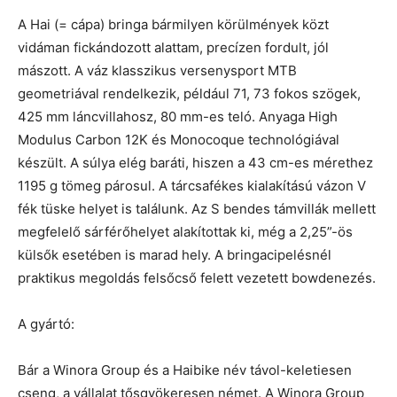
A Hai (= cápa) bringa bármilyen körülmények közt
vidáman fickándozott alattam, precízen fordult, jól
mászott. A váz klasszikus versenysport MTB
geometriával rendelkezik, például 71, 73 fokos szögek,
425 mm láncvillahosz, 80 mm-es teló. Anyaga High
Modulus Carbon 12K és Monocoque technológiával
készült. A súlya elég baráti, hiszen a 43 cm-es mérethez
1195 g tömeg párosul. A tárcsafékes kialakítású vázon V
fék tüske helyet is találunk. Az S bendes támvillák mellett
megfelelő sárférőhelyet alakítottak ki, még a 2,25”-ös
külsők esetében is marad hely. A bringacipelésnél
praktikus megoldás felsőcső felett vezetett bowdenezés.
A gyártó:
Bár a Winora Group és a Haibike név távol-keletiesen
cseng, a vállalat tősgyökeresen német. A Winora Group