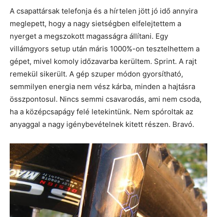
A csapattársak telefonja és a hírtelen jött jó idő annyira
meglepett, hogy a nagy sietségben elfelejtettem a
nyerget a megszokott magasságra állítani. Egy
villámgyors setup után máris 1000%-on tesztelhettem a
gépet, mivel komoly időzavarba kerültem. Sprint. A rajt
remekül sikerült. A gép szuper módon gyorsítható,
semmilyen energia nem vész kárba, minden a hajtásra
összpontosul. Nincs semmi csavarodás, ami nem csoda,
ha a középcsapágy felé letekintünk. Nem spóroltak az
anyaggal a nagy igénybevételnek kitett részen. Bravó.