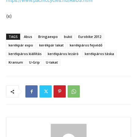
https://www.pacificcycles.hu/ABUS.html
(x)
TAGS
Abus
Bringaexpo
bukó
Eurobike 2012
kerékpár expo
kerékpár lakat
kerékpáros fejvédő
kerékpáros kiállítás
kerékpáros lezáró
kerékpáros táska
Kranium
U-Grip
U-lakat