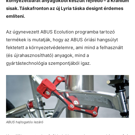
környezetbarát anyagokból készült fejvédő – a Kranium
sisak. Táskafronton az új Lyria táska designt érdemes
említeni.
Az úgynevezett ABUS Ecolution programba tartozó
termékek is mutatják, hogy az ABUS óriási hangsúlyt
fektetett a környezetvédelemre, ami mind a felhasznált
(és újrahasznosítható) anyagok, mind a
gyártástechnológia szempontjából igaz.
ABUS hajtogatós lezáró