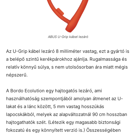
ABUS U-Grip kábel lezáró
Az U-Grip kábel lezáró 8 milliméter vastag, ezt a gyártó is
a belépő szintű kerékpárokhoz ajánlja. Rugalmassága és
relatív könnyű súlya, s nem utolsósorban ára miatt mégis
népszerű.
A Bordo Ecolution egy hajtogatós lezáró, ami
használhatóság szempontjából amolyan átmenet az U-
lakat és a lánc között, 5 mm vastag hosszúkás
lapocskákból, melyek az alapváltozatnál 90 cm hosszban
hajtogathatók szét. (Létezik egy magasabb biztonsági
fokozatú és egy könnyített verzió is.) Összességében