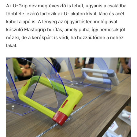
Az U-Grip név megtévesztő is lehet, ugyanis a családba
többféle lezáró tartozik az U-lakaton kívül, lánc és acél
kábel alapú is. A lényeg az új gyártástechnológiával
készülő Elastogrip borítás, amely puha, így nemcsak jól
néz ki, de a kerékpárt is védi, ha hozzáütődne a nehéz
lakat.