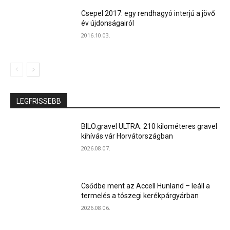
Csepel 2017: egy rendhagyó interjú a jövő
év újdonságairól
2016.10.03.
LEGFRISSEBB
BILO.gravel ULTRA: 210 kilométeres gravel
kihívás vár Horvátországban
2026.08.07.
Csődbe ment az Accell Hunland – leáll a
termelés a tószegi kerékpárgyárban
2026.08.06.