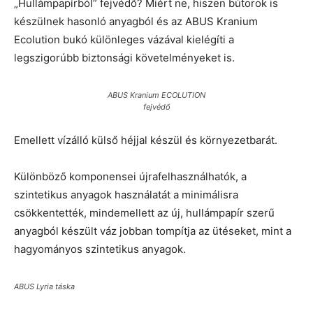
„Hullámpapírból” fejvédő? Miért ne, hiszen bútorok is
készülnek hasonló anyagból és az ABUS Kranium
Ecolution bukó különleges vázával kielégíti a
legszigorúbb biztonsági követelményeket is.
ABUS Kranium ECOLUTION
fejvédő
Emellett vízálló külső héjjal készül és környezetbarát.
Különböző komponensei újrafelhasználhatók, a
szintetikus anyagok használatát a minimálisra
csökkentették, mindemellett az új, hullámpapír szerű
anyagból készült váz jobban tompítja az ütéseket, mint a
hagyományos szintetikus anyagok.
ABUS Lyria táska