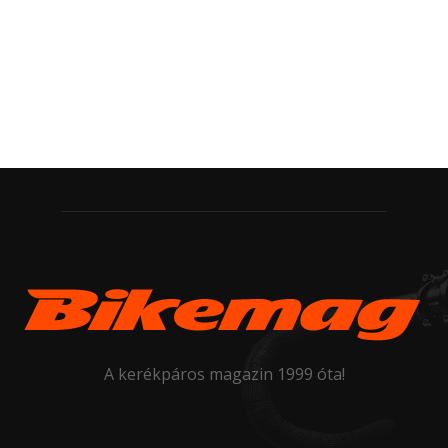
A kerékpáros magazin 1999 óta!