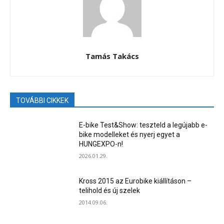
Tamás Takács
TOVÁBBI CIKKEK
E-bike Test&Show: teszteld a legújabb e-
bike modelleket és nyerj egyet a
HUNGEXPO-n!
2026.01.29.
Kross 2015 az Eurobike kiállításon –
telihold és új szelek
2014.09.06.