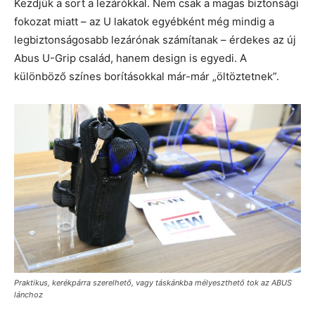
Kezdjük a sort a lezárókkal. Nem csak a magas biztonsági
fokozat miatt – az U lakatok egyébként még mindig a
legbiztonságosabb lezárónak számítanak – érdekes az új
Abus U-Grip család, hanem design is egyedi. A
különböző színes borításokkal már-már „öltöztetnek”.
Praktikus, kerékpárra szerelhető, vagy táskánkba mélyeszthető tok az ABUS
lánchoz