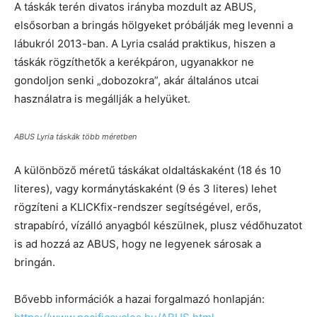
A táskák terén divatos irányba mozdult az ABUS,
elsősorban a bringás hölgyeket próbálják meg levenni a
lábukról 2013-ban. A Lyria család praktikus, hiszen a
táskák rögzíthetők a kerékpáron, ugyanakkor ne
gondoljon senki „dobozokra”, akár általános utcai
használatra is megállják a helyüket.
ABUS Lyria táskák több méretben
A különböző méretű táskákat oldaltáskaként (18 és 10
literes), vagy kormánytáskaként (9 és 3 literes) lehet
rögzíteni a KLICKfix-rendszer segítségével, erős,
strapabíró, vízálló anyagból készülnek, plusz védőhuzatot
is ad hozzá az ABUS, hogy ne legyenek sárosak a
bringán.
Bővebb információk a hazai forgalmazó honlapján: