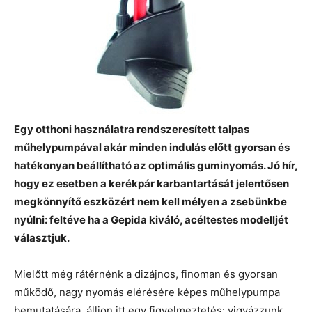
Egy otthoni használatra rendszeresített talpas
műhelypumpával akár minden indulás előtt gyorsan és
hatékonyan beállítható az optimális guminyomás. Jó hír,
hogy ez esetben a kerékpár karbantartását jelentősen
megkönnyítő eszközért nem kell mélyen a zsebünkbe
nyúlni: feltéve ha a Gepida kiváló, acéltestes modelljét
választjuk.
Mielőtt még rátérnénk a dizájnos, finoman és gyorsan
működő, nagy nyomás elérésére képes műhelypumpa
bemutatására, álljon itt egy figyelmeztetés: vigyázzunk,