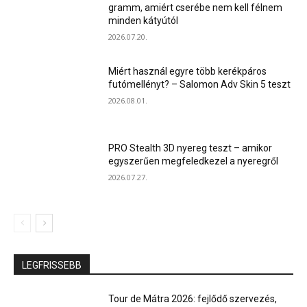
gramm, amiért cserébe nem kell félnem
minden kátyútól
2026.07.20.
Miért használ egyre több kerékpáros
futómellényt? – Salomon Adv Skin 5 teszt
2026.08.01.
PRO Stealth 3D nyereg teszt – amikor
egyszerűen megfeledkezel a nyeregről
2026.07.27.
LEGFRISSEBB
Tour de Mátra 2026: fejlődő szervezés,