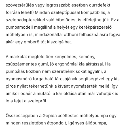
szövetsérülés vagy legrosszabb esetben durrdefekt
forrása lehet!) Minden szeleptípussal kompatibilis, a
szelepadapterekkel való bíbelődést is elfelejthetjük. Ez a
pumpamodell megállná a helyét egy kerékpárszerelő
műhelyben is, mindazonáltal otthoni felhasználásra fogva
akár egy emberöltőt kiszolgálhat.
A markolat megfelelően kényelmes, kemény,
csúszásmentes gumi, jó ergonómiai kialakítással. Ha
pumpálás közben nem szeretnénk sokat agyalni, a
nyomásmérő forgatható tárcsájának segítségével egy kis
piros nyilat tekerhetünk a kívánt nyomásérték mellé, így
amikor odaér a mutató, a kar oldása után már vehetjük is
le a fejet a szelepről.
Összességében a Gepida acéltestes műhelypumpa egy
minden részletében átgondolt, igényes állópumpa,