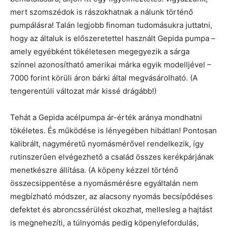
mert szomszédok is rászokhatnak a nálunk történő
pumpálásra! Talán legjobb finoman tudomásukra juttatni,
hogy az általuk is előszeretettel használt Gepida pumpa –
amely egyébként tökéletesen megegyezik a sárga
színnel azonosítható amerikai márka egyik modelljével –
7000 forint körüli áron bárki által megvásárolható. (A
tengerentúli változat már kissé drágább!)
Tehát a Gepida acélpumpa ár-érték aránya mondhatni
tökéletes. És működése is lényegében hibátlan! Pontosan
kalibrált, nagyméretű nyomásmérővel rendelkezik, így
rutinszerűen elvégezhető a család összes kerékpárjának
menetkészre állítása. (A köpeny kézzel történő
összecsippentése a nyomásmérésre egyáltalán nem
megbízható módszer, az alacsony nyomás becsípődéses
defektet és abroncssérülést okozhat, mellesleg a hajtást
is megnehezíti, a túlnyomás pedig köpenylefordulás,