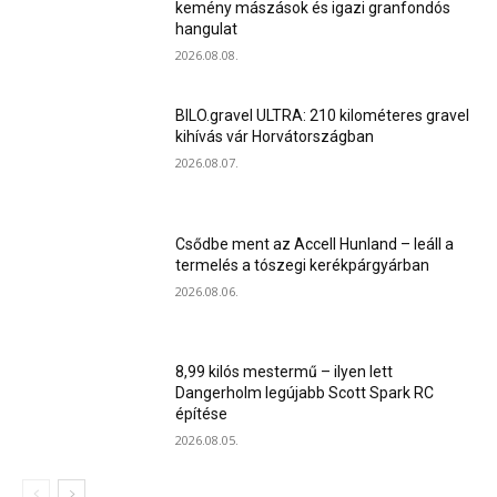
kemény mászások és igazi granfondós
hangulat
2026.08.08.
BILO.gravel ULTRA: 210 kilométeres gravel
kihívás vár Horvátországban
2026.08.07.
Csődbe ment az Accell Hunland – leáll a
termelés a tószegi kerékpárgyárban
2026.08.06.
8,99 kilós mestermű – ilyen lett
Dangerholm legújabb Scott Spark RC
építése
2026.08.05.