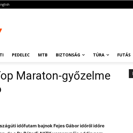
English
TI
PEDELEC
MTB
BIZTONSÁG
TÚRA
FUTÁS
 Top Maraton-győzelme
ó
zágúti időfutam bajnok Fejes Gábor időről időre