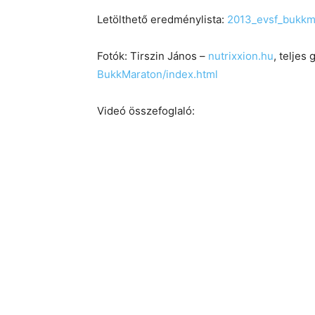
Letölthető eredménylista:
2013_evsf_bukkm
Fotók: Tirszin János –
nutrixxion.hu
, teljes 
BukkMaraton/index.html
Videó összefoglaló: