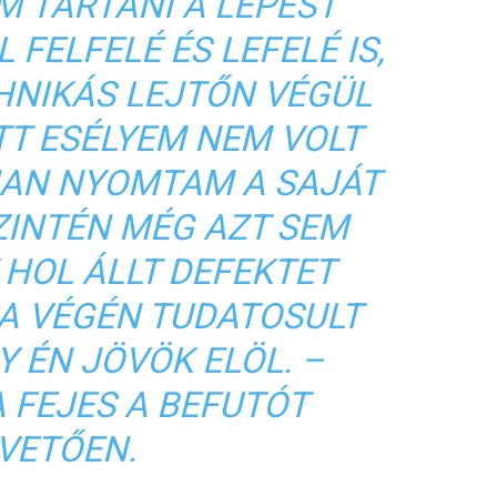
M TARTANI A LÉPÉST
FELFELÉ ÉS LEFELÉ IS,
CHNIKÁS LEJTŐN VÉGÜL
TT ESÉLYEM NEM VOLT
NAN NYOMTAM A SAJÁT
ZINTÉN MÉG AZT SEM
 HOL ÁLLT DEFEKTET
 A VÉGÉN TUDATOSULT
 ÉN JÖVÖK ELÖL. –
 FEJES A BEFUTÓT
VETŐEN.