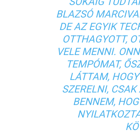
SOKÁIG TUDTA
BLAZSÓ MARCIVAL 
DE AZ EGYIK TE
OTTHAGYOTT, O
VELE MENNI. ON
TEMPÓMAT, ŐS
LÁTTAM, HOGY
SZERELNI, CSAK
BENNEM, HOGY
NYILATKOZTA
KÖ