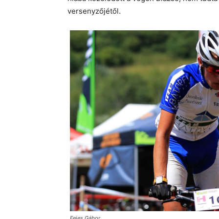
versenyzőjétől.
Fejes Gábor