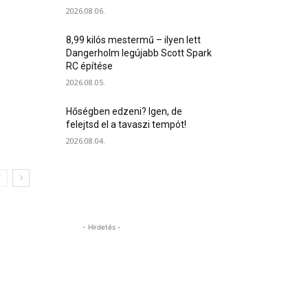
2026.08.06.
8,99 kilós mestermű – ilyen lett
Dangerholm legújabb Scott Spark
RC építése
2026.08.05.
Hőségben edzeni? Igen, de
felejtsd el a tavaszi tempót!
2026.08.04.
- Hirdetés -