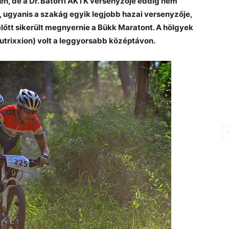
n, de a Dr. Bátorfi AKTK versenyzője eddig nem
, ugyanis a szakág egyik legjobb hazai versenyzője,
őtt sikerült megnyernie a Bükk Maratont. A hölgyek
 Nutrixxion) volt a leggyorsabb középtávon.