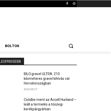
BOLTOK
LEGFRISSEBB
BILO.gravel ULTRA: 210
kilométeres gravel kihívás vár
Horvátországban
2026.08.07.
Csődbe ment az Accell Hunland –
leáll a termelés a tószegi
kerékpárgyárban