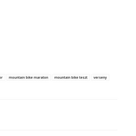
or
mountain bike maraton
mountain bike teszt
verseny