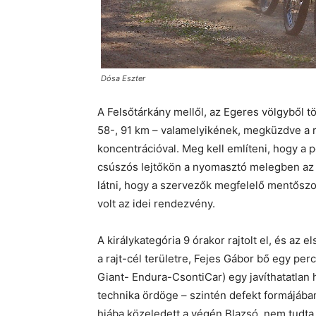
Dósa Eszter
A Felsőtárkány mellől, az Egeres völgyből t
58-, 91 km – valamelyikének, megküzdve a 
koncentrációval. Meg kell említeni, hogy a 
csúszós lejtőkön a nyomasztó melegben az át
látni, hogy a szervezők megfelelő mentőszol
volt az idei rendezvény.
A királykategória 9 órakor rajtolt el, és az
a rajt-cél területre, Fejes Gábor bő egy per
Giant- Endura-CsontiCar) egy javíthatatlan h
technika ördöge – szintén defekt formájában 
hiába közeledett a végén Blazsó, nem tudta