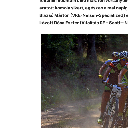
feltűnik mountain bike maraton versenyeke
aratott komoly sikert, egészen a mai napig
Blazsó Márton (VKE-Nelson-Specialized) el
között Dósa Eszter (Vitalitás SE – Scott –