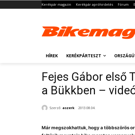
Kerékpár magazin
Kerékpár apróhirdetés
Fórum
HÍREK
KERÉKPÁRTESZT
ORSZÁGÚ
Fejes Gábor első
a Bükkben – vide
Szerző:
aszerk
2013.08.04.
Már megszokhattuk, hogy a többszörös ors