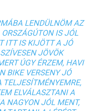
ORMÁBA LENDÜLNÖM AZ
, ORSZÁGÚTON IS JÓL
 ITT IS KIJÖTT A JÓ
 SZÍVESEN JÖVÖK
ERT ÚGY ÉRZEM, HAVI
N BIKE VERSENY JÓ
A TELJESÍTMÉNYEMRE,
TEM ELVÁLASZTANI A
A NAGYON JÓL MENT,