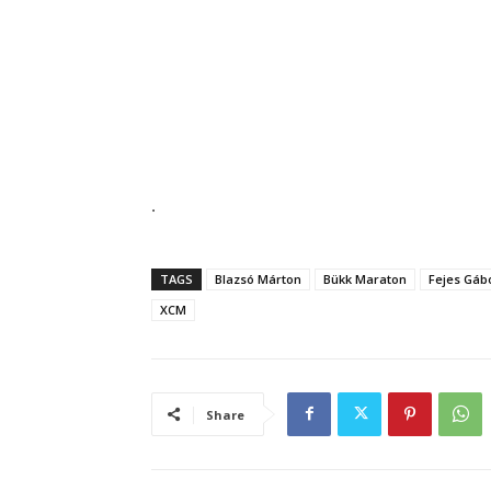
.
TAGS
Blazsó Márton
Bükk Maraton
Fejes Gáb
XCM
Share