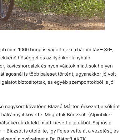
öbb mint 1000 bringás vágott neki a három táv – 36-,
rekkenő hőséggel és az ilyenkor lanyhuló
por, kavicshordalék és nyomvájatok miatt sok helyen
lagosnál is több baleset történt, ugyanakkor jó volt
gálatot biztosítottak, és egyéb szempontokból is jó
 első nagykört követően Blazsó Márton érkezett elsőként
c hátránnyal követte. Mögöttük Búr Zsolt (Alpinbike-
átsókerék-defekt miatt kiesett a játékból. Sajnos a
– Blazsót is utolérte, így Fejes vette át a vezetést, és
 elvenni a győzelmet a Dr. Bátorfi AKTK