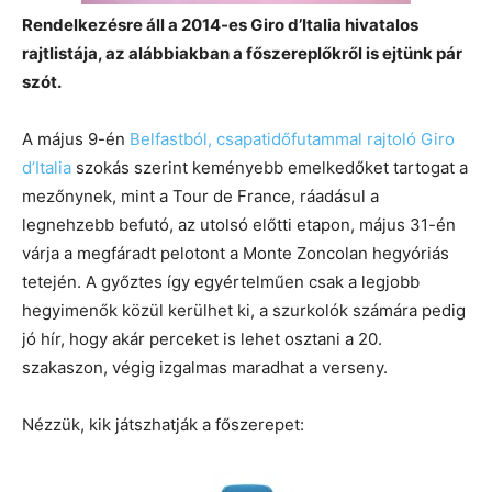
Rendelkezésre áll a 2014-es Giro d’Italia hivatalos
rajtlistája, az alábbiakban a főszereplőkről is ejtünk pár
szót.
A május 9-én
Belfastból, csapatidőfutammal rajtoló Giro
d’Italia
szokás szerint keményebb emelkedőket tartogat a
mezőnynek, mint a Tour de France, ráadásul a
legnehzebb befutó, az utolsó előtti etapon, május 31-én
várja a megfáradt pelotont a Monte Zoncolan hegyóriás
tetején. A győztes így egyértelműen csak a legjobb
hegyimenők közül kerülhet ki, a szurkolók számára pedig
jó hír, hogy akár perceket is lehet osztani a 20.
szakaszon, végig izgalmas maradhat a verseny.
Nézzük, kik játszhatják a főszerepet: