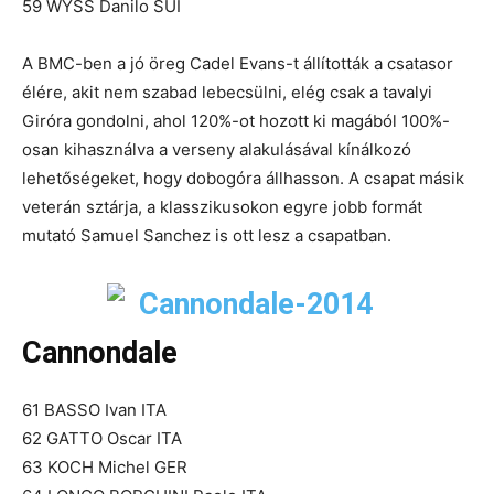
59 WYSS Danilo SUI
A BMC-ben a jó öreg Cadel Evans-t állították a csatasor
élére, akit nem szabad lebecsülni, elég csak a tavalyi
Giróra gondolni, ahol 120%-ot hozott ki magából 100%-
osan kihasználva a verseny alakulásával kínálkozó
lehetőségeket, hogy dobogóra állhasson. A csapat másik
veterán sztárja, a klasszikusokon egyre jobb formát
mutató Samuel Sanchez is ott lesz a csapatban.
Cannondale
61 BASSO Ivan ITA
62 GATTO Oscar ITA
63 KOCH Michel GER