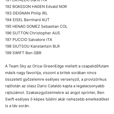
192 BOASSON HAGEN Edvald NOR
193 DEIGNAN Philip IRL
194 EISEL Bernhard AUT
195 HENAO GOMEZ Sebastian COL
196 SUTTON Christopher AUS
197 PUCCIO Salvatore ITA
198 SIUTSOU Kanstantsin BLR
199 SWIFT Ben GBR
A Team Sky az Orica-GreenEdge mellett a csapatidőfutam
másik nagy favoritja, viszont a britek sorában nincs
összetett győzelemre esélyes versenyző, a provizórikus
rajtlistán az olasz Dario Cataldo kapta a legalacsonyabb
rajtszámot. Szakaszgyőzelmekre az angol sprinter, Ben
Swift esélyes ő képes túlélni akár nehezebb emelkedőket
is a táv során.