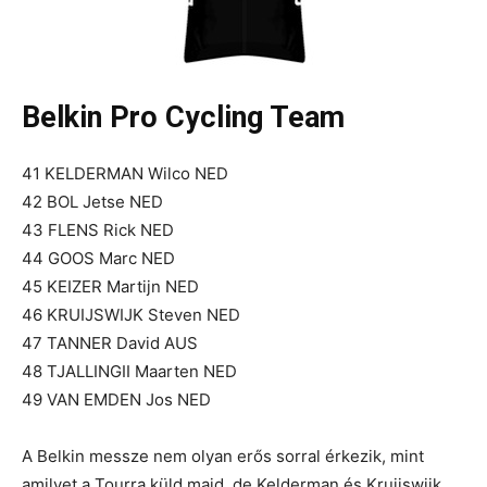
Belkin Pro Cycling Team
41 KELDERMAN Wilco NED
42 BOL Jetse NED
43 FLENS Rick NED
44 GOOS Marc NED
45 KEIZER Martijn NED
46 KRUIJSWIJK Steven NED
47 TANNER David AUS
48 TJALLINGII Maarten NED
49 VAN EMDEN Jos NED
A Belkin messze nem olyan erős sorral érkezik, mint
amilyet a Tourra küld majd, de Kelderman és Kruijswijk