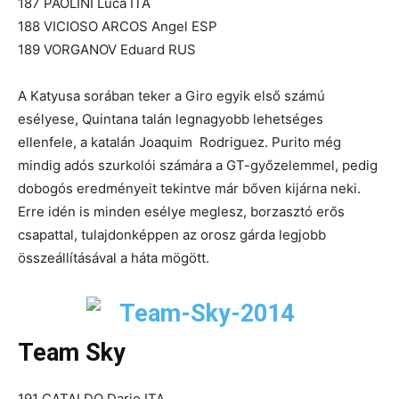
187 PAOLINI Luca ITA
188 VICIOSO ARCOS Angel ESP
189 VORGANOV Eduard RUS
A Katyusa sorában teker a Giro egyik első számú
esélyese, Quintana talán legnagyobb lehetséges
ellenfele, a katalán Joaquim Rodriguez. Purito még
mindig adós szurkolói számára a GT-győzelemmel, pedig
dobogós eredményeit tekintve már bőven kijárna neki.
Erre idén is minden esélye meglesz, borzasztó erős
csapattal, tulajdonképpen az orosz gárda legjobb
összeállításával a háta mögött.
Team Sky
191 CATALDO Dario ITA