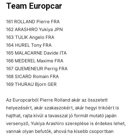
Team Europcar
161 ROLLAND Pierre FRA
162 ARASHIRO Yukiya JPN
163 TULIK Angelo FRA
164 HUREL Tony FRA
165 MALACARNE Davide ITA
166 MEDEREL Maxime FRA
167 QUEMENEUR Perrig FRA
168 SICARD Romain FRA
169 THURAU Bjorn GER
Az Europcarból Pierre Rolland akár az összetett
helyezésért, akár szakaszokért, akár hegyi trikóért is
hajthat, rajta kívül a tavasszal jó formát mutató japán
versenyző, Yukiya Arashiro szereplése is érdekes lehet,
vannak olyan befutók, ahová ha kisebb csoportban