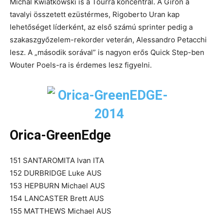
Michal Kwiatkowski is a Tourra koncentrál. A Girón a
tavalyi összetett ezüstérmes, Rigoberto Uran kap
lehetőséget líderként, az első számú sprinter pedig a
szakaszgyőzelem-rekorder veterán, Alessandro Petacchi
lesz. A „második sorával” is nagyon erős Quick Step-ben
Wouter Poels-ra is érdemes lesz figyelni.
Orica-GreenEdge
151 SANTAROMITA Ivan ITA
152 DURBRIDGE Luke AUS
153 HEPBURN Michael AUS
154 LANCASTER Brett AUS
155 MATTHEWS Michael AUS