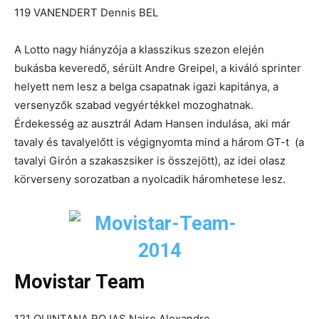
119 VANENDERT Dennis BEL
A Lotto nagy hiányzója a klasszikus szezon elején
bukásba keveredő, sérült Andre Greipel, a kiváló sprinter
helyett nem lesz a belga csapatnak igazi kapitánya, a
versenyzők szabad vegyértékkel mozoghatnak.
Érdekesség az ausztrál Adam Hansen indulása, aki már
tavaly és tavalyelőtt is végignyomta mind a három GT-t (a
tavalyi Girón a szakaszsiker is összejött), az idei olasz
körverseny sorozatban a nyolcadik háromhetese lesz.
Movistar Team
121 QUINTANA ROJAS Nairo Alexandre