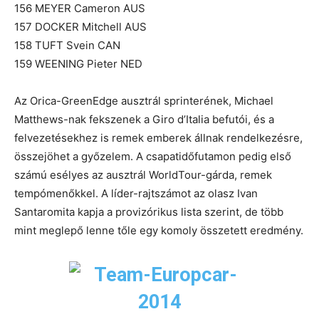
156 MEYER Cameron AUS
157 DOCKER Mitchell AUS
158 TUFT Svein CAN
159 WEENING Pieter NED
Az Orica-GreenEdge ausztrál sprinterének, Michael
Matthews-nak fekszenek a Giro d’Italia befutói, és a
felvezetésekhez is remek emberek állnak rendelkezésre,
összejöhet a győzelem. A csapatidőfutamon pedig első
számú esélyes az ausztrál WorldTour-gárda, remek
tempómenőkkel. A líder-rajtszámot az olasz Ivan
Santaromita kapja a provizórikus lista szerint, de több
mint meglepő lenne tőle egy komoly összetett eredmény.