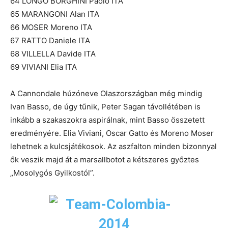
64 LONGO BORGHINI Paolo ITA
65 MARANGONI Alan ITA
66 MOSER Moreno ITA
67 RATTO Daniele ITA
68 VILLELLA Davide ITA
69 VIVIANI Elia ITA
A Cannondale húzóneve Olaszországban még mindig
Ivan Basso, de úgy tűnik, Peter Sagan távollétében is
inkább a szakaszokra aspirálnak, mint Basso összetett
eredményére. Elia Viviani, Oscar Gatto és Moreno Moser
lehetnek a kulcsjátékosok. Az aszfalton minden bizonnyal
ők veszik majd át a marsallbotot a kétszeres győztes
„Mosolygós Gyilkostól”.