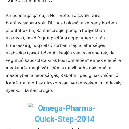
139 PONZI Simone ITA
A neonsárga gárda, a Neri Sottoli a tavalyi Giro
botránycsapata volt, Di Luca bukását a verseny közben
jelentették be, Santambrogio pedig a hegyekben
szárnyalt, majd fogott padlót a doppingteszt után.
Érdekesség, hogy első körben még a lehetséges
szabadkártyások bővebb listáján sem szerepeltek, de
végül „jó kapcsolataiknak köszönhetően” ennek ellenére
megkapták meghívót. Idén is ott villoghatnak tehát a
mezőnyben a neonsárgák, Rabottini pedig hasonlóan jó
formát mutatott az olaszországi versenyeken, mint tavaly
ilyenkor Santambrogio.