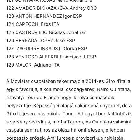
122 AMADOR BIKKAZAKOVA Andrey CRC
123 ANTON HERNANDEZ Igor ESP
124 CAPECCHI Eros ITA
125 CASTROVIEJO Nicolas Jonathan
126 HERRADA LOPEZ José ESP
127 IZAGUIRRE INSAUSTI Gorka ESP
128 VENTOSO ALBERDI Francisco J. ESP
129 MALORI Adriano ITA
A Movistar csapatában teker majd a 2014-es Giro d’Italia
egyik favoritja, a kolumbiai csodagyerek, Nairo Quintana,
a tavalyi Tour de France hegyi királya és második
helyezettje. Képességei alapján akár simán nyerhet, de a
Giro teljesen más, mint a Tour… A hegyekben különbözik
a versenyzési stílus, mint a Touron, és Quintana valamint
csapata sem rutinos az olasz háromhetesen, ellenben
borzasztó erősek. Ami furcsa a provizorikus rajtlistán,