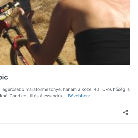
pic
ik legerősebb maratonmezőnye, hanem a közel 40 °C-os hőség is
Forróság
őknél Candice Lill és Alessandra …
Bővebben:
és
szoros
csata
a
prológon
–