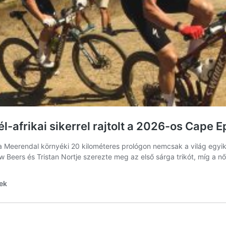
l-afrikai sikerrel rajtolt a 2026-os Cape E
a Meerendal környéki 20 kilométeres prológon nemcsak a világ egy
w Beers és Tristan Nortje szerezte meg az első sárga trikót, míg a n
ek