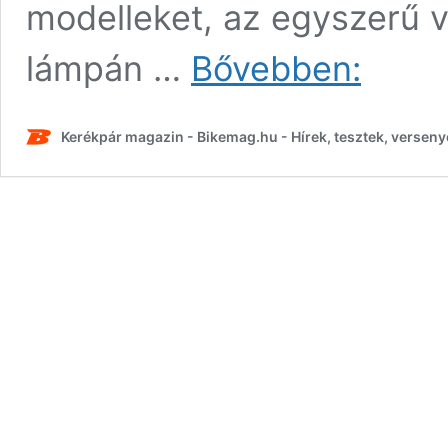
modelleket, az egyszerű vi
Nagy
lámpán …
Bővebben:
kerékpáros
lámpateszt!
Kerékpár magazin - Bikemag.hu - Hírek, tesztek, verseny