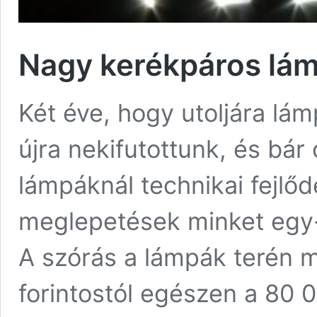
Nagy kerékpáros lám
Két éve, hogy utoljára lám
újra nekifutottunk, és bár 
lámpáknál technikai fejlő
meglepetések minket egy-
A szórás a lámpák terén m
forintostól egészen a 80 0