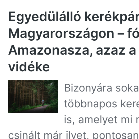
Egyedülálló kerékpár
Magyarországon – f
Amazonasza, azaz a 
vidéke
Bizonyára soka
többnapos ker
is, amelyet mi
csinált már ilyet, pontosa