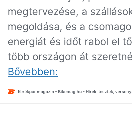
megtervezése, a szállások
megoldása, és a csomagok
energiát és időt rabol el t
több országon át szeretnén
Egyedülálló
Bővebben:
kerékpáros
útvonal
született
Kerékpár magazin - Bikemag.hu - Hírek, tesztek, verseny
Magyarországon
–
fókuszban
Európa
Amazonasza,
azaz
a